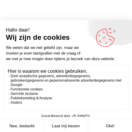
Omdenker van vandaag: “Altijd gelukkig moeten zijn,
maakt je erg ongelukkig.” – Kijk voor meer inspirerende
Zakelijk
Persoonlijk
spreuken op Omdenken.nl