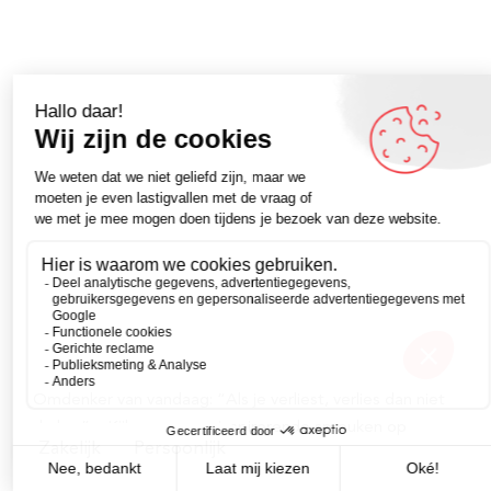
Omdenker van vandaag: “Als je verliest, verlies dan niet
de les.” – Kijk voor meer inspirerende spreuken op
Zakelijk
Persoonlijk
Omdenken.nl