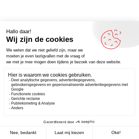
Omdenker van vandaag: “Als je het geluk hebt een
manier van leven te vinden waar je van houdt, dan zul je
de moed moeten hebben om ook zo te leven.” (John
Zakelijk
Persoonlijk
Irving) – Kijk voor meer op Omdenken.nl