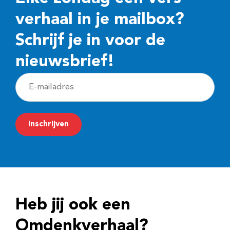
verhaal in je mailbox?
Schrijf je in voor de
nieuwsbrief!
E
-
m
Inschrijven
a
i
l
a
d
Heb jij ook een
r
e
Omdenkverhaal?