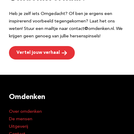
s
Heb je zelf iets Omgedacht? Of ben je ergens een
inspirerend voorbeeld tegengekomen? Laat het ons
weten! Stuur een mailtje naar contact@omdenken.nl. We
krijgen geen genoeg van jullie hersenspinsels!
Vertel jouw verhaal
Omdenken
Over omdenken
De mensen
Uitgeverij