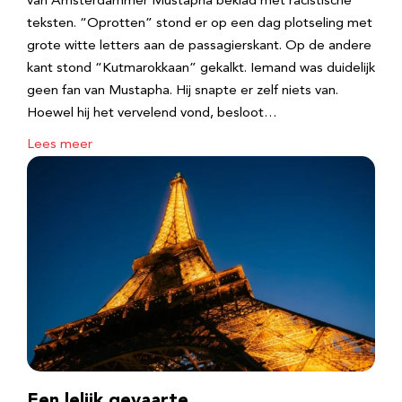
van Amsterdammer Mustapha beklad met racistische
teksten. “Oprotten” stond er op een dag plotseling met
grote witte letters aan de passagierskant. Op de andere
kant stond “Kutmarokkaan” gekalkt. Iemand was duidelijk
geen fan van Mustapha. Hij snapte er zelf niets van.
Hoewel hij het vervelend vond, besloot…
Lees meer
Een lelijk gevaarte