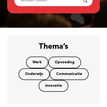
Thema’s
Werk
Opvoeding
Onderwijs
Communicatie
Innovatie