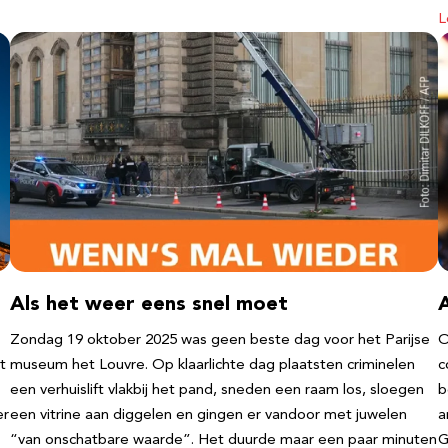
L
Als het weer eens snel moet
Zondag 19 oktober 2025 was geen beste dag voor het Parijse
O
t
museum het Louvre. Op klaarlichte dag plaatsten criminelen
c
een verhuislift vlakbij het pand, sneden een raam los, sloegen
b
er
een vitrine aan diggelen en gingen er vandoor met juwelen
a
“van onschatbare waarde”. Het duurde maar een paar minuten
G