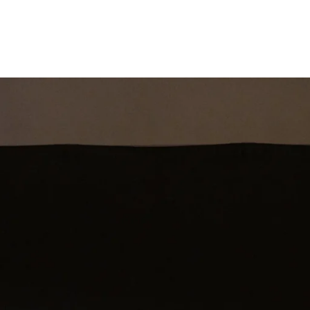
st
Theatershow
Training
Omdenkkrin