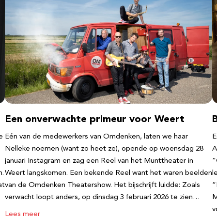
Een onverwachte primeur voor Weert
e
Eén van de medewerkers van Omdenken, laten we haar
E
Nelleke noemen (want zo heet ze), opende op woensdag 28
A
januari Instagram en zag een Reel van het Munttheater in
“
n.
Weert langskomen. Een bekende Reel want het waren beelden
l
at
van de Omdenken Theatershow. Het bijschrijft luidde: Zoals
“
verwacht loopt anders, op dinsdag 3 februari 2026 te zien…
M
v
Lees meer