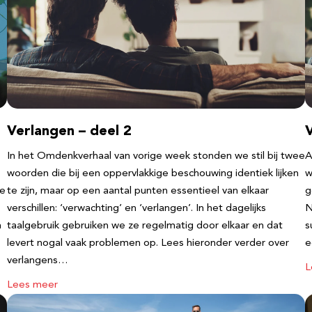
Verlangen – deel 2
V
In het Omdenkverhaal van vorige week stonden we stil bij twee
A
woorden die bij een oppervlakkige beschouwing identiek lijken
w
te
te zijn, maar op een aantal punten essentieel van elkaar
g
verschillen: ‘verwachting’ en ‘verlangen’. In het dagelijks
N
n
taalgebruik gebruiken we ze regelmatig door elkaar en dat
s
levert nogal vaak problemen op. Lees hieronder verder over
e
verlangens…
L
Lees meer