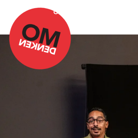
Over Omdenken
Podca