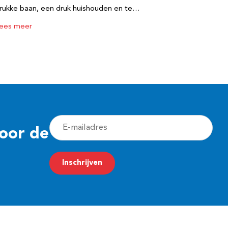
rukke baan, een druk huishouden en te…
ees meer
E
voor de
-
m
Inschrijven
a
i
l
a