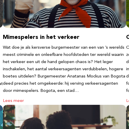
Mimespelers in het verkeer
Wat doe je als kersverse burgemeester van een van ’s werelds
O
meest criminele en onleefbare hoofdsteden ter wereld waarin
z
het verkeer een uit de hand gelopen chaos is? Het leger
d
inschakelen, het aantal verkeersagenten verdubbelen, hogere
i
boetes uitdelen? Burgemeester Anatanas Mockus van Bogota
d
deed precies het omgekeerde: hij verving verkeersagenten
f
at
door mimespelers. Bogota, een stad…
f
Lees meer
L