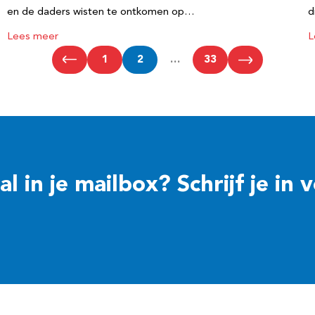
en de daders wisten te ontkomen op…
d
Lees meer
L
1
2
…
33
 in je mailbox? Schrijf je in 