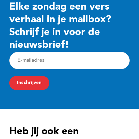
Elke zondag een vers
verhaal in je mailbox?
Schrijf je in voor de
nieuwsbrief!
E
-
m
Inschrijven
a
i
l
a
d
Heb jij ook een
r