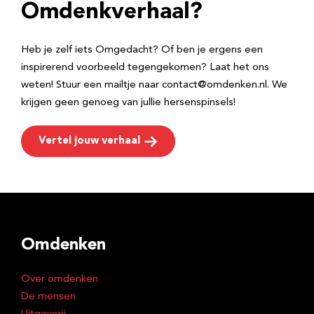
e
Omdenkverhaal?
s
Heb je zelf iets Omgedacht? Of ben je ergens een
inspirerend voorbeeld tegengekomen? Laat het ons
weten! Stuur een mailtje naar contact@omdenken.nl. We
krijgen geen genoeg van jullie hersenspinsels!
Vertel jouw verhaal
Omdenken
Over omdenken
De mensen