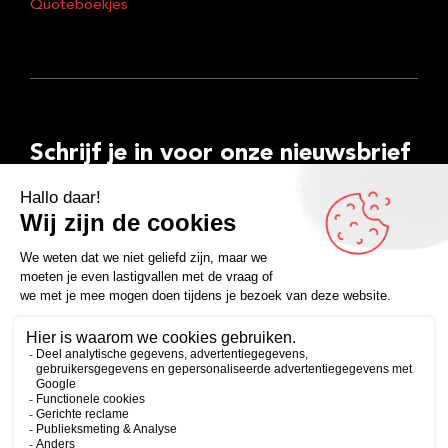
Quoteboekjes
Schrijf je in voor onze nieuwsbrief
E-
mailadres
Inschrijven
Facebook
Instagram
LinkedIn
YouTube
Spotify
Copyright 2026
Algemene voorwaarden