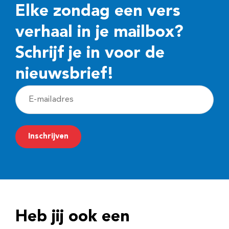
Elke zondag een vers
verhaal in je mailbox?
Schrijf je in voor de
nieuwsbrief!
E
-
m
Inschrijven
a
i
l
a
d
Heb jij ook een
r