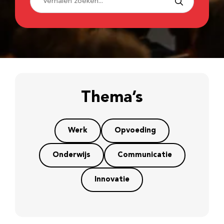
Thema’s
Werk
Opvoeding
Onderwijs
Communicatie
Innovatie