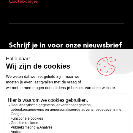
Quoteboekjes
Schrijf je in voor onze nieuwsbrief
E-
mailadres
Inschrijven
Facebook
Instagram
LinkedIn
YouTube
Spotify
Copyright 2026
Algemene voorwaarden