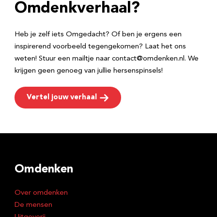
e
Omdenkverhaal?
s
Heb je zelf iets Omgedacht? Of ben je ergens een
inspirerend voorbeeld tegengekomen? Laat het ons
weten! Stuur een mailtje naar contact@omdenken.nl. We
krijgen geen genoeg van jullie hersenspinsels!
Vertel jouw verhaal
Omdenken
Over omdenken
De mensen