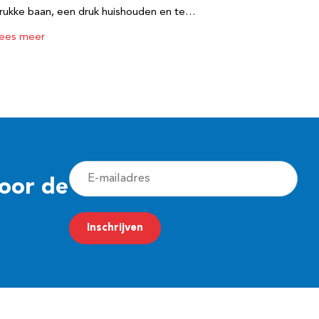
rukke baan, een druk huishouden en te…
ees meer
E
voor de
-
m
Inschrijven
a
i
l
a