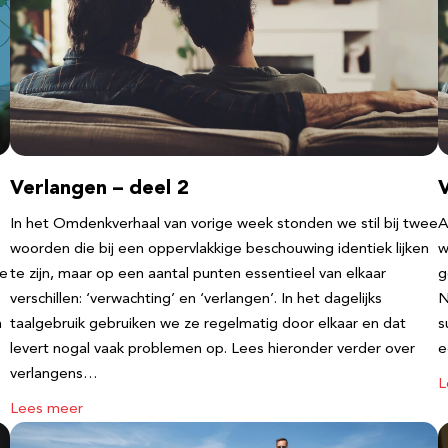
Verlangen – deel 2
V
In het Omdenkverhaal van vorige week stonden we stil bij twee
A
woorden die bij een oppervlakkige beschouwing identiek lijken
w
te
te zijn, maar op een aantal punten essentieel van elkaar
g
verschillen: ‘verwachting’ en ‘verlangen’. In het dagelijks
N
n
taalgebruik gebruiken we ze regelmatig door elkaar en dat
s
levert nogal vaak problemen op. Lees hieronder verder over
e
verlangens…
L
Lees meer