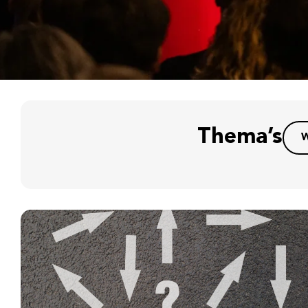
Thema’s
W