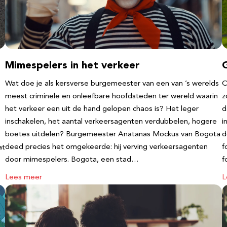
Mimespelers in het verkeer
Wat doe je als kersverse burgemeester van een van ’s werelds
O
meest criminele en onleefbare hoofdsteden ter wereld waarin
z
het verkeer een uit de hand gelopen chaos is? Het leger
d
inschakelen, het aantal verkeersagenten verdubbelen, hogere
i
boetes uitdelen? Burgemeester Anatanas Mockus van Bogota
d
deed precies het omgekeerde: hij verving verkeersagenten
f
at
door mimespelers. Bogota, een stad…
f
Lees meer
L