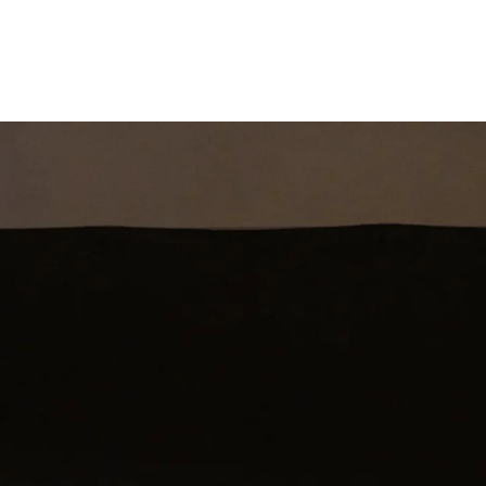
st
Theatershow
Training
Omdenkkrin