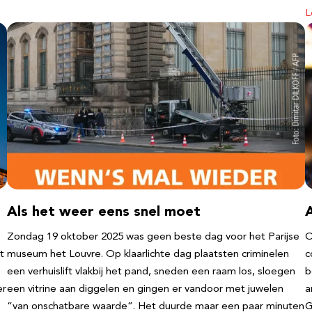
L
Als het weer eens snel moet
Zondag 19 oktober 2025 was geen beste dag voor het Parijse
O
t
museum het Louvre. Op klaarlichte dag plaatsten criminelen
c
een verhuislift vlakbij het pand, sneden een raam los, sloegen
b
er
een vitrine aan diggelen en gingen er vandoor met juwelen
a
“van onschatbare waarde”. Het duurde maar een paar minuten
G