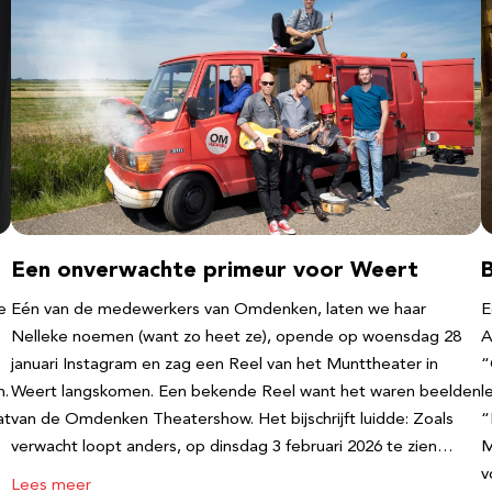
Een onverwachte primeur voor Weert
e
Eén van de medewerkers van Omdenken, laten we haar
E
Nelleke noemen (want zo heet ze), opende op woensdag 28
A
januari Instagram en zag een Reel van het Munttheater in
“
n.
Weert langskomen. Een bekende Reel want het waren beelden
l
at
van de Omdenken Theatershow. Het bijschrijft luidde: Zoals
“
verwacht loopt anders, op dinsdag 3 februari 2026 te zien…
M
v
Lees meer