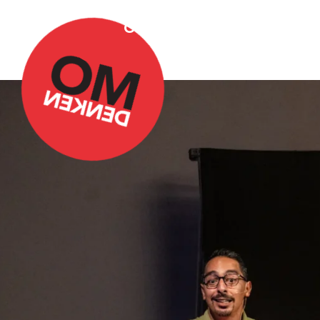
Over Omdenken
Podca