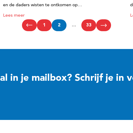
en de daders wisten te ontkomen op…
d
Lees meer
L
1
2
…
33
 in je mailbox? Schrijf je in 