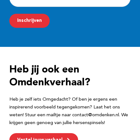
-
m
Inschrijven
a
i
l
a
d
Heb jij ook een
r
e
Omdenkverhaal?
s
Heb je zelf iets Omgedacht? Of ben je ergens een
inspirerend voorbeeld tegengekomen? Laat het ons
weten! Stuur een mailtje naar contact@omdenken.nl. We
krijgen geen genoeg van jullie hersenspinsels!