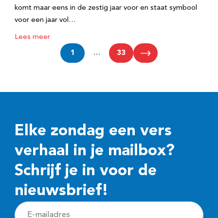
komt maar eens in de zestig jaar voor en staat symbool
voor een jaar vol…
Lees meer
1
…
33
Elke zondag een vers
verhaal in je mailbox?
Schrijf je in voor de
nieuwsbrief!
E