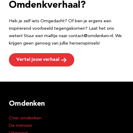
e
Omdenkverhaal?
s
Heb je zelf iets Omgedacht? Of ben je ergens een
inspirerend voorbeeld tegengekomen? Laat het ons
weten! Stuur een mailtje naar contact@omdenken.nl. We
krijgen geen genoeg van jullie hersenspinsels!
Vertel jouw verhaal
Omdenken
Over omdenken
De mensen