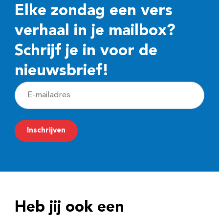
Elke zondag een vers
verhaal in je mailbox?
Schrijf je in voor de
nieuwsbrief!
E
-
m
Inschrijven
a
i
l
a
d
Heb jij ook een
r