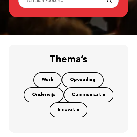
Thema’s
Werk
Opvoeding
Onderwijs
Communicatie
Innovatie