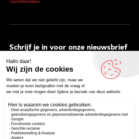
Quoteboekjes
Schrijf je in voor onze nieuwsbrief
E-
mailadres
Inschrijven
Facebook
Instagram
LinkedIn
YouTube
Spotify
Copyright 2026
Algemene voorwaarden