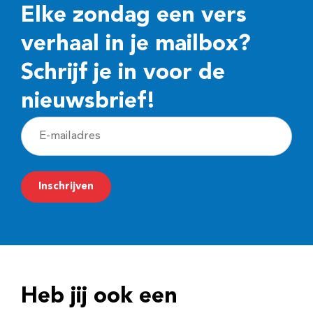
Elke zondag een vers
verhaal in je mailbox?
Schrijf je in voor de
nieuwsbrief!
E
-
m
Inschrijven
a
i
l
a
d
Heb jij ook een
r