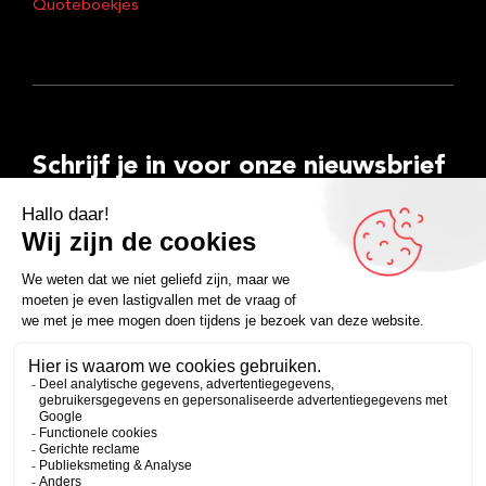
Quoteboekjes
Schrijf je in voor onze nieuwsbrief
E-
mailadres
Inschrijven
Facebook
Instagram
LinkedIn
YouTube
Spotify
Copyright 2026
Algemene voorwaarden