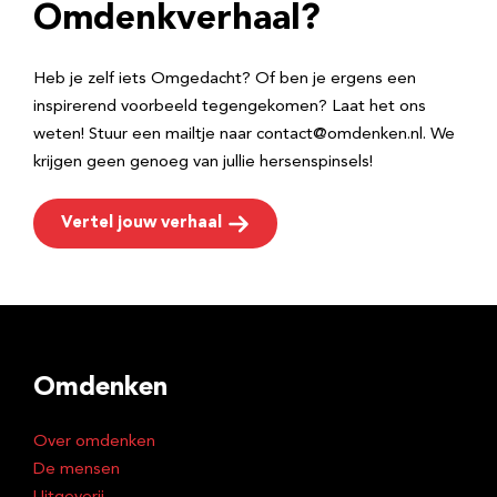
e
Omdenkverhaal?
s
Heb je zelf iets Omgedacht? Of ben je ergens een
inspirerend voorbeeld tegengekomen? Laat het ons
weten! Stuur een mailtje naar contact@omdenken.nl. We
krijgen geen genoeg van jullie hersenspinsels!
Vertel jouw verhaal
Omdenken
Over omdenken
De mensen