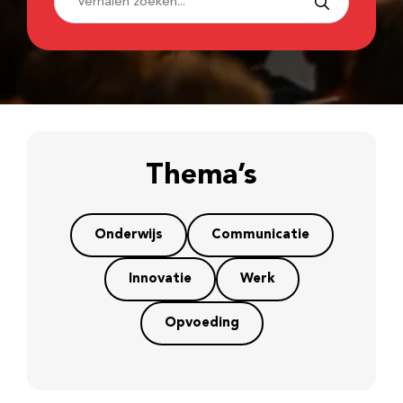
Thema’s
Onderwijs
Communicatie
Innovatie
Werk
Opvoeding