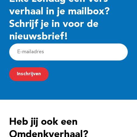
verhaal in je mailbox?
Schrijf je in voor de
nieuwsbrief!
E
-
m
Inschrijven
a
i
l
a
d
Heb jij ook een
r
e
Omdenkverhaal?