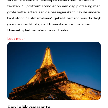
van Amsterdammer Mustapha beklad met racistische
teksten. “Oprotten” stond er op een dag plotseling met
grote witte letters aan de passagierskant. Op de andere
kant stond “Kutmarokkaan” gekalkt. Iemand was duidelijk
geen fan van Mustapha. Hij snapte er zelf niets van.
Hoewel hij het vervelend vond, besloot…
Lees meer
Een lelijk gevaarte