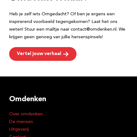
s
Heb je zelf iets Omgedacht? Of ben je ergens een
inspirerend voorbeeld tegengekomen? Laat het ons
weten! Stuur een mailtje naar contact@omdenken.nl. We
krijgen geen genoeg van jullie hersenspinsels!
Vertel jouw verhaal
Omdenken
Over omdenken
De mensen
Uitgeverij