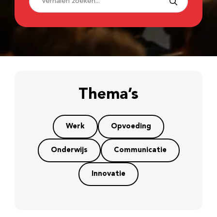
Thema’s
Werk
Opvoeding
Onderwijs
Communicatie
Innovatie