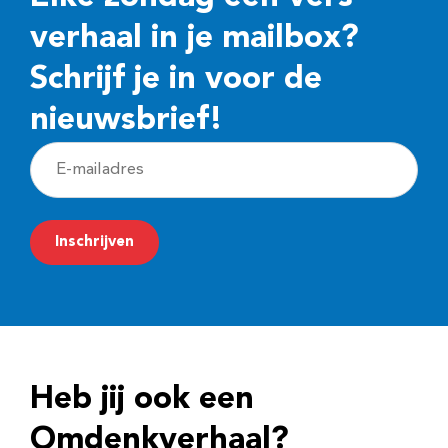
verhaal in je mailbox?
Schrijf je in voor de
nieuwsbrief!
E
-
m
Inschrijven
a
i
l
a
d
Heb jij ook een
r
e
Omdenkverhaal?