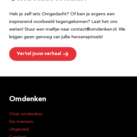
s
Heb je zelf iets Omgedacht? Of ben je ergens een
inspirerend voorbeeld tegengekomen? Laat het ons
weten! Stuur een mailtje naar contact@omdenken.nl. We
krijgen geen genoeg van jullie hersenspinsels!
Vertel jouw verhaal
Omdenken
Over omdenken
De mensen
Uitgeverij