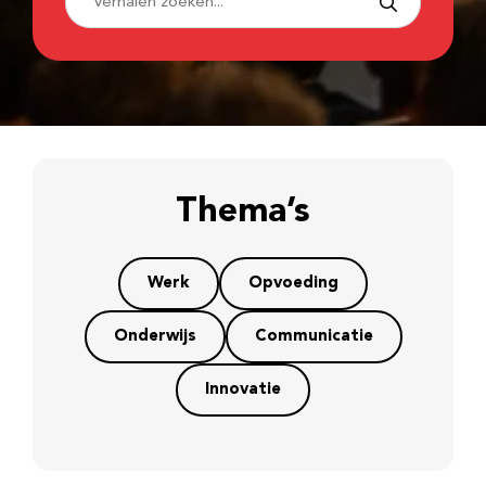
Thema’s
Werk
Opvoeding
Onderwijs
Communicatie
Innovatie