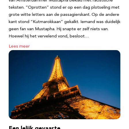
van Amsterdammer Mustapha beklad met racistische
teksten. “Oprotten” stond er op een dag plotseling met
grote witte letters aan de passagierskant. Op de andere
kant stond “Kutmarokkaan” gekalkt. Iemand was duidelijk
geen fan van Mustapha. Hij snapte er zelf niets van.
Hoewel hij het vervelend vond, besloot…
Lees meer
Een lelijk gevaarte