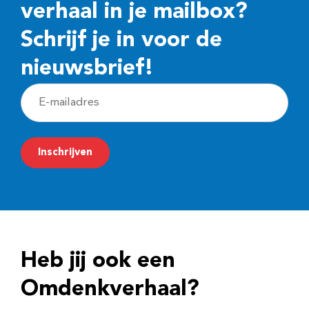
verhaal in je mailbox?
Schrijf je in voor de
nieuwsbrief!
E
-
m
Inschrijven
a
i
l
a
d
Heb jij ook een
r
e
Omdenkverhaal?
s