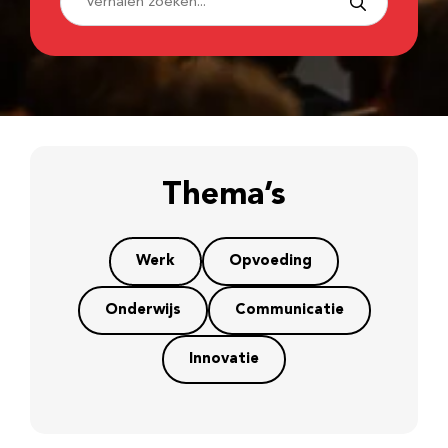
Thema’s
Werk
Opvoeding
Onderwijs
Communicatie
Innovatie