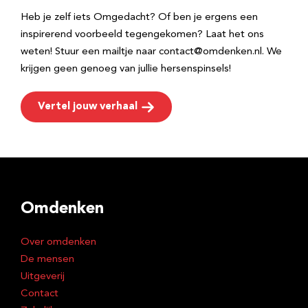
Heb je zelf iets Omgedacht? Of ben je ergens een
inspirerend voorbeeld tegengekomen? Laat het ons
weten! Stuur een mailtje naar contact@omdenken.nl. We
krijgen geen genoeg van jullie hersenspinsels!
Vertel jouw verhaal
Omdenken
Over omdenken
De mensen
Uitgeverij
Contact