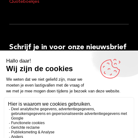
Quoteboekjes
Schrijf je in voor onze nieuwsbrief
E-
mailadres
Inschrijven
Facebook
Instagram
LinkedIn
YouTube
Spotify
Copyright 2026
Algemene voorwaarden