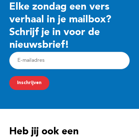
Elke zondag een vers
verhaal in je mailbox?
Schrijf je in voor de
nieuwsbrief!
E
-
m
Inschrijven
a
i
l
a
d
Heb jij ook een
r