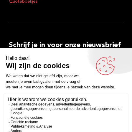
Quoteboekjes
Schrijf je in voor onze nieuwsbrief
E-
mailadres
Inschrijven
Facebook
Instagram
LinkedIn
YouTube
Spotify
Copyright 2026
Algemene voorwaarden