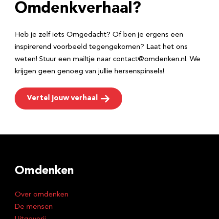
e
Omdenkverhaal?
s
Heb je zelf iets Omgedacht? Of ben je ergens een
inspirerend voorbeeld tegengekomen? Laat het ons
weten! Stuur een mailtje naar contact@omdenken.nl. We
krijgen geen genoeg van jullie hersenspinsels!
Vertel jouw verhaal
Omdenken
Over omdenken
De mensen