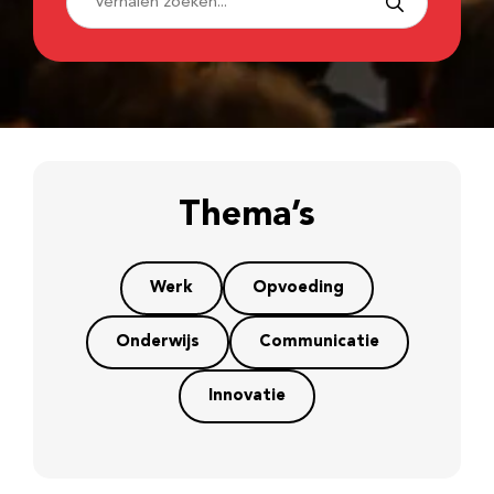
Thema’s
Werk
Opvoeding
Onderwijs
Communicatie
Innovatie