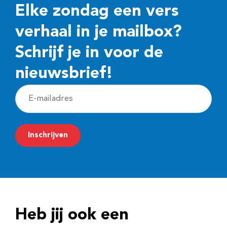
Elke zondag een vers
verhaal in je mailbox?
Schrijf je in voor de
nieuwsbrief!
E
-
m
Inschrijven
a
i
l
a
d
Heb jij ook een
r