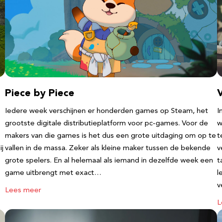
Piece by Piece
V
Iedere week verschijnen er honderden games op Steam, het
I
grootste digitale distributieplatform voor pc-games. Voor de
w
makers van die games is het dus een grote uitdaging om op te
t
ij
vallen in de massa. Zeker als kleine maker tussen de bekende
v
grote spelers. En al helemaal als iemand in dezelfde week een
t
game uitbrengt met exact…
l
v
Lees meer
L