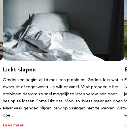
Licht slapen
Omdenken begint altijd met een probleem. Gedoe. Iets wat je
E
dwars zit of tegenwerkt. Je wilt er vanaf. Vaak probeer je het
N
probleem daarom zo snel mogelijk te laten verdwijnen door
j
e
het op te lossen. Soms lukt dat. Mooi zo. Niets meer aan doen.
W
n
Maar vaak genoeg blijken jouw oplossingen niet te werken. Wat
v
doe…
v
Lees meer
L