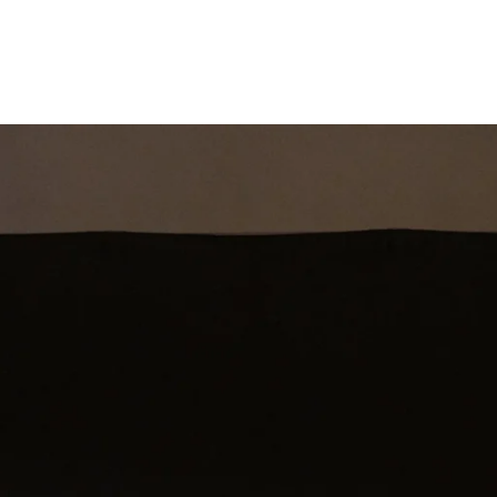
st
Theatershow
Training
Omdenkkrin