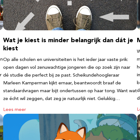
Wat je kiest is minder belangrijk dan dát je
kiest
W
en
m
Op alle scholen en universiteiten is het ieder jaar vaste prik:
h
open dagen vol zenuwachtige jongeren die op zoek zijn naar
r
i
dé studie die perfect bij ze past. Scheikundehoogleraar
b
Marleen Kamperman kijkt ernaar, beantwoordt braaf de
d
standaardvragen maar bijt ondertussen op haar tong. Want wat
d
ze écht wil zeggen, dat zeg je natuurlijk niet. Gelukkig…
L
Lees meer