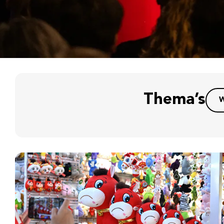
Thema’s
W