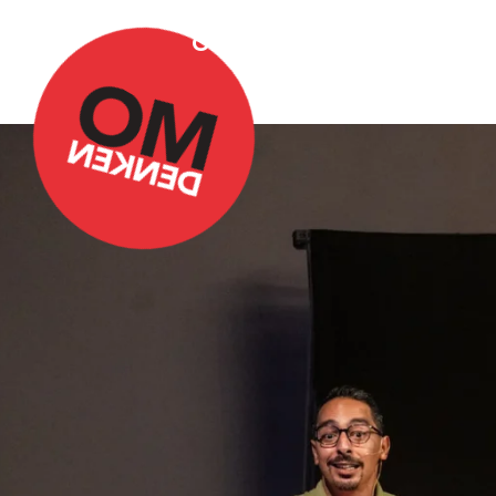
Over Omdenken
Podca