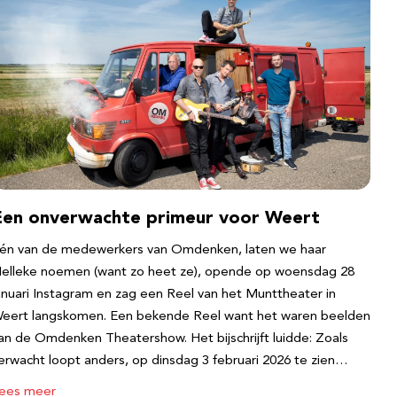
Een onverwachte primeur voor Weert
én van de medewerkers van Omdenken, laten we haar
elleke noemen (want zo heet ze), opende op woensdag 28
anuari Instagram en zag een Reel van het Munttheater in
eert langskomen. Een bekende Reel want het waren beelden
an de Omdenken Theatershow. Het bijschrijft luidde: Zoals
erwacht loopt anders, op dinsdag 3 februari 2026 te zien…
ees meer