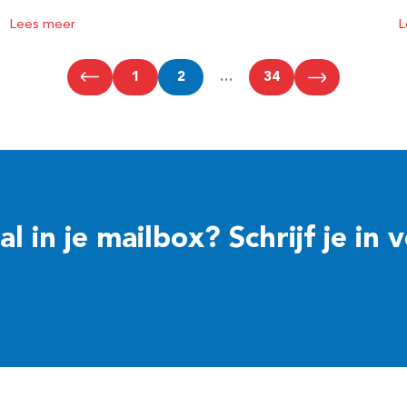
Lees meer
L
1
2
…
34
 in je mailbox? Schrijf je in 