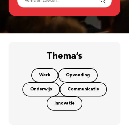
Thema’s
Werk
Opvoeding
Onderwijs
Communicatie
Innovatie