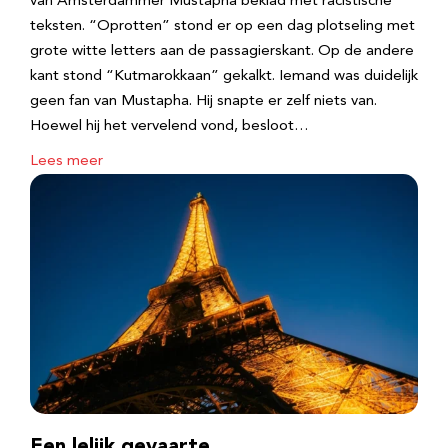
van Amsterdammer Mustapha beklad met racistische
teksten. “Oprotten” stond er op een dag plotseling met
grote witte letters aan de passagierskant. Op de andere
kant stond “Kutmarokkaan” gekalkt. Iemand was duidelijk
geen fan van Mustapha. Hij snapte er zelf niets van.
Hoewel hij het vervelend vond, besloot…
Lees meer
Een lelijk gevaarte