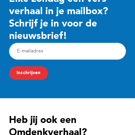
verhaal in je mailbox?
Schrijf je in voor de
nieuwsbrief!
E
-
m
Inschrijven
a
i
l
a
d
Heb jij ook een
r
e
Omdenkverhaal?