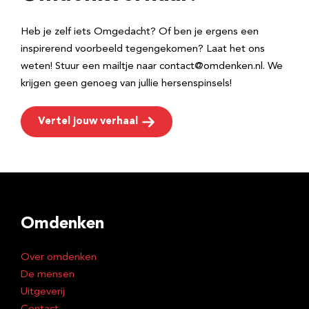
s
Heb je zelf iets Omgedacht? Of ben je ergens een
inspirerend voorbeeld tegengekomen? Laat het ons
weten! Stuur een mailtje naar contact@omdenken.nl. We
krijgen geen genoeg van jullie hersenspinsels!
Vertel jouw verhaal
Omdenken
Over omdenken
De mensen
Uitgeverij