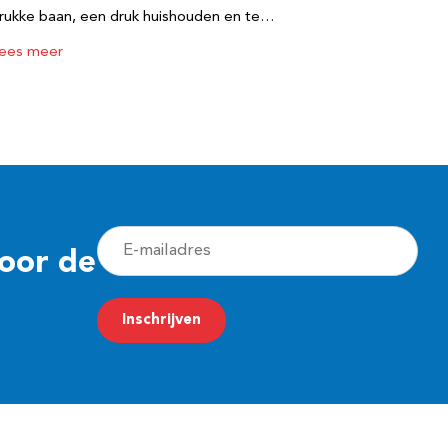
rukke baan, een druk huishouden en te…
ees meer
E
voor de
-
m
Inschrijven
a
i
l
a