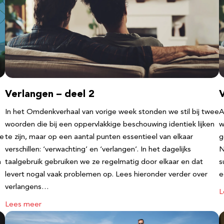
Verlangen – deel 2
V
In het Omdenkverhaal van vorige week stonden we stil bij twee
A
woorden die bij een oppervlakkige beschouwing identiek lijken
w
te
te zijn, maar op een aantal punten essentieel van elkaar
g
verschillen: ‘verwachting’ en ‘verlangen’. In het dagelijks
N
n
taalgebruik gebruiken we ze regelmatig door elkaar en dat
s
levert nogal vaak problemen op. Lees hieronder verder over
e
verlangens…
L
Lees meer