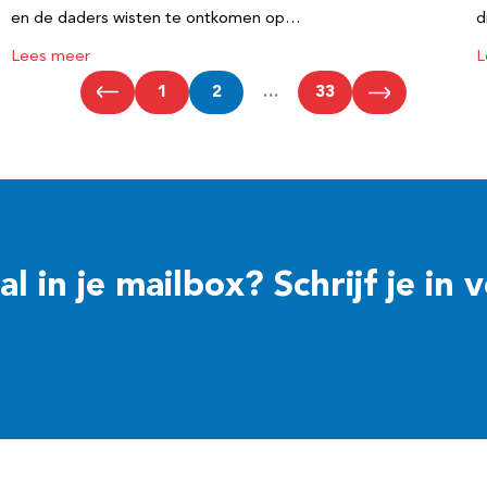
en de daders wisten te ontkomen op…
d
Lees meer
L
1
2
…
33
 in je mailbox? Schrijf je in 