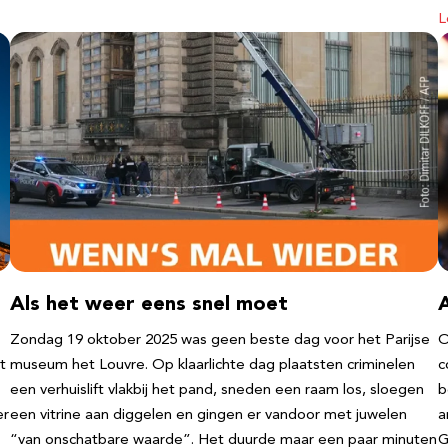
L
Als het weer eens snel moet
Zondag 19 oktober 2025 was geen beste dag voor het Parijse
O
t
museum het Louvre. Op klaarlichte dag plaatsten criminelen
c
een verhuislift vlakbij het pand, sneden een raam los, sloegen
b
er
een vitrine aan diggelen en gingen er vandoor met juwelen
a
“van onschatbare waarde”. Het duurde maar een paar minuten
G