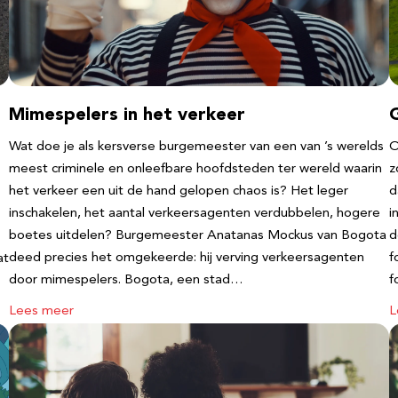
Mimespelers in het verkeer
Wat doe je als kersverse burgemeester van een van ’s werelds
O
meest criminele en onleefbare hoofdsteden ter wereld waarin
z
het verkeer een uit de hand gelopen chaos is? Het leger
d
inschakelen, het aantal verkeersagenten verdubbelen, hogere
i
boetes uitdelen? Burgemeester Anatanas Mockus van Bogota
d
deed precies het omgekeerde: hij verving verkeersagenten
f
at
door mimespelers. Bogota, een stad…
f
Lees meer
L