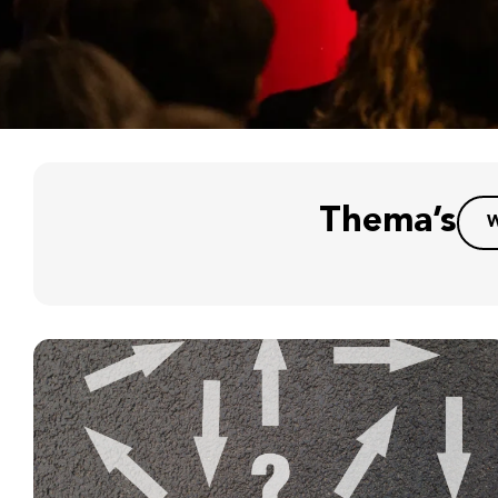
Thema’s
W