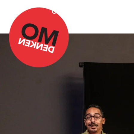
Over Omdenken
Podca