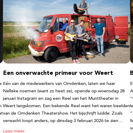
Een onverwachte primeur voor Weert
e
Eén van de medewerkers van Omdenken, laten we haar
E
Nelleke noemen (want zo heet ze), opende op woensdag 28
A
januari Instagram en zag een Reel van het Munttheater in
“
n.
Weert langskomen. Een bekende Reel want het waren beelden
l
at
van de Omdenken Theatershow. Het bijschrijft luidde: Zoals
“
verwacht loopt anders, op dinsdag 3 februari 2026 te zien…
M
v
Lees meer