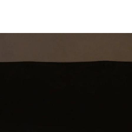
st
Theatershow
Training
Omdenkkrin