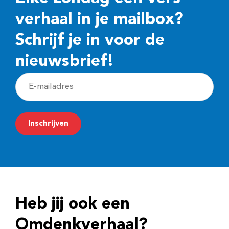
verhaal in je mailbox?
Schrijf je in voor de
nieuwsbrief!
E
-
m
Inschrijven
a
i
l
a
d
Heb jij ook een
r
e
Omdenkverhaal?