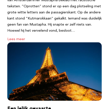
van Amsterdammer Mustapha beklad met racistische
teksten. “Oprotten” stond er op een dag plotseling met
grote witte letters aan de passagierskant. Op de andere
kant stond “Kutmarokkaan” gekalkt. Iemand was duidelijk
geen fan van Mustapha. Hij snapte er zelf niets van.
Hoewel hij het vervelend vond, besloot…
Lees meer
Een lelijk gevaarte