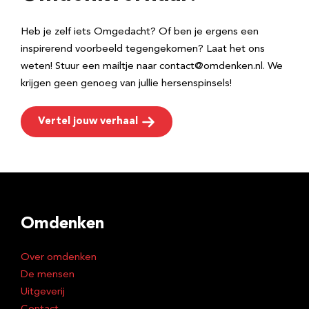
s
Heb je zelf iets Omgedacht? Of ben je ergens een
inspirerend voorbeeld tegengekomen? Laat het ons
weten! Stuur een mailtje naar contact@omdenken.nl. We
krijgen geen genoeg van jullie hersenspinsels!
Vertel jouw verhaal
Omdenken
Over omdenken
De mensen
Uitgeverij