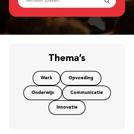
Thema’s
Werk
Opvoeding
Onderwijs
Communicatie
Innovatie