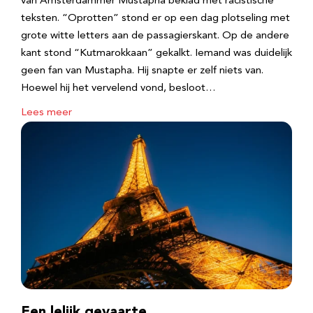
van Amsterdammer Mustapha beklad met racistische
teksten. “Oprotten” stond er op een dag plotseling met
grote witte letters aan de passagierskant. Op de andere
kant stond “Kutmarokkaan” gekalkt. Iemand was duidelijk
geen fan van Mustapha. Hij snapte er zelf niets van.
Hoewel hij het vervelend vond, besloot…
Lees meer
Een lelijk gevaarte