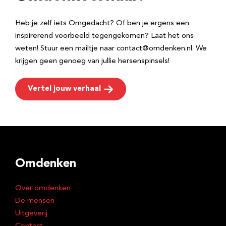
s
Heb je zelf iets Omgedacht? Of ben je ergens een
inspirerend voorbeeld tegengekomen? Laat het ons
weten! Stuur een mailtje naar contact@omdenken.nl. We
krijgen geen genoeg van jullie hersenspinsels!
Vertel jouw verhaal
Omdenken
Over omdenken
De mensen
Uitgeverij