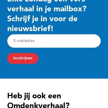
verhaal in je mailbox?
Schrijf je in voor de
nieuwsbrief!
E
-
m
Inschrijven
a
i
l
a
d
Heb jij ook een
r
e
Omdenkverhaal?