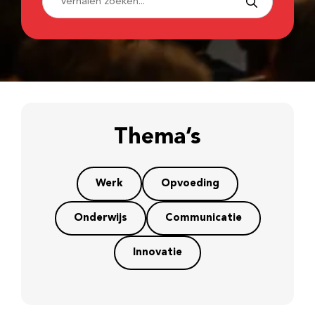
Thema’s
Werk
Opvoeding
Onderwijs
Communicatie
Innovatie