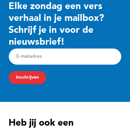
Elke zondag een vers
verhaal in je mailbox?
Schrijf je in voor de
nieuwsbrief!
E
-
m
Inschrijven
a
i
l
a
d
Heb jij ook een
r