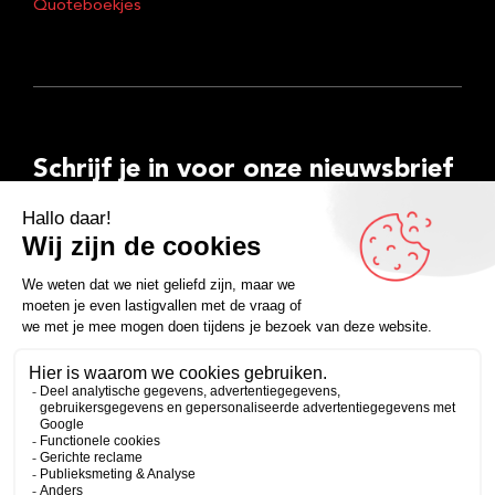
Quoteboekjes
Schrijf je in voor onze nieuwsbrief
E-
mailadres
Inschrijven
Facebook
Instagram
LinkedIn
YouTube
Spotify
Copyright 2026
Algemene voorwaarden