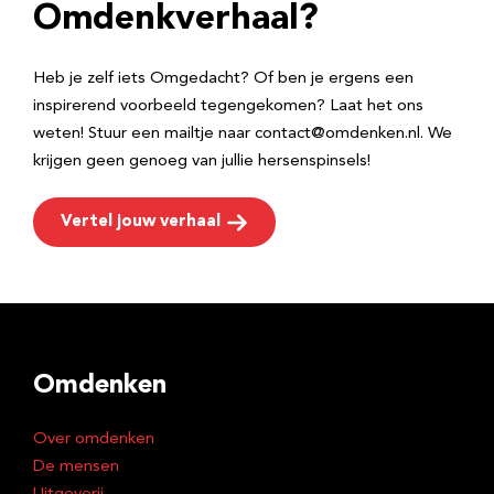
e
Omdenkverhaal?
s
Heb je zelf iets Omgedacht? Of ben je ergens een
inspirerend voorbeeld tegengekomen? Laat het ons
weten! Stuur een mailtje naar contact@omdenken.nl. We
krijgen geen genoeg van jullie hersenspinsels!
Vertel jouw verhaal
Omdenken
Over omdenken
De mensen