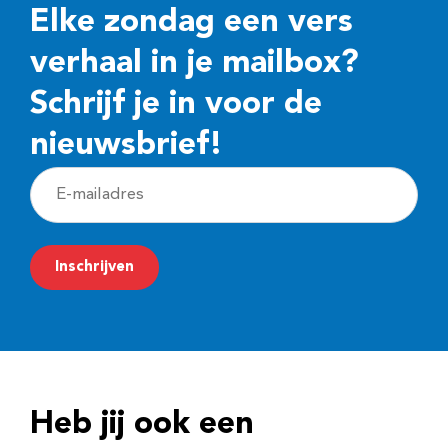
Elke zondag een vers
verhaal in je mailbox?
Schrijf je in voor de
nieuwsbrief!
E
-
m
Inschrijven
a
i
l
a
d
Heb jij ook een
r