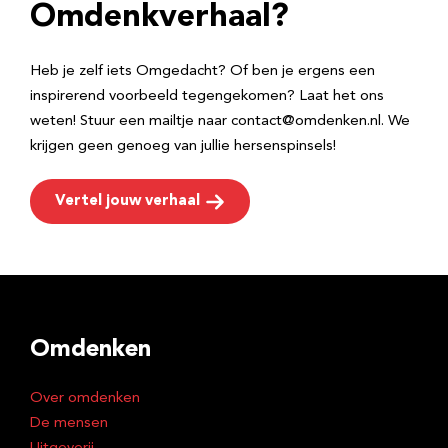
e
Omdenkverhaal?
s
Heb je zelf iets Omgedacht? Of ben je ergens een
inspirerend voorbeeld tegengekomen? Laat het ons
weten! Stuur een mailtje naar contact@omdenken.nl. We
krijgen geen genoeg van jullie hersenspinsels!
Vertel jouw verhaal
Omdenken
Over omdenken
De mensen