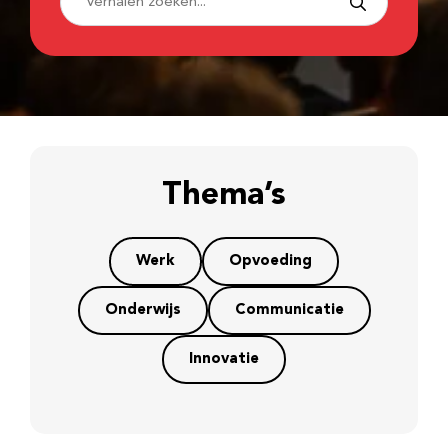
Thema’s
Werk
Opvoeding
Onderwijs
Communicatie
Innovatie