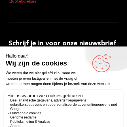
Quoteboekjes
Schrijf je in voor onze nieuwsbrief
E-
mailadres
Inschrijven
Facebook
Instagram
LinkedIn
YouTube
Spotify
Copyright 2026
Algemene voorwaarden