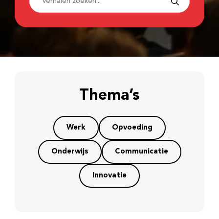
Thema’s
Werk
Opvoeding
Onderwijs
Communicatie
Innovatie