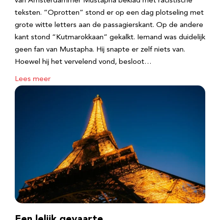
van Amsterdammer Mustapha beklad met racistische
teksten. “Oprotten” stond er op een dag plotseling met
grote witte letters aan de passagierskant. Op de andere
kant stond “Kutmarokkaan” gekalkt. Iemand was duidelijk
geen fan van Mustapha. Hij snapte er zelf niets van.
Hoewel hij het vervelend vond, besloot…
Lees meer
Een lelijk gevaarte