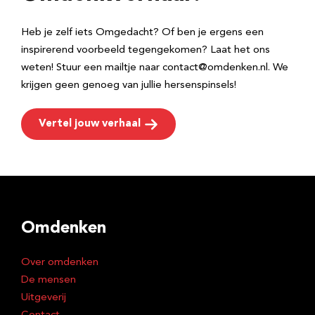
s
Heb je zelf iets Omgedacht? Of ben je ergens een
inspirerend voorbeeld tegengekomen? Laat het ons
weten! Stuur een mailtje naar contact@omdenken.nl. We
krijgen geen genoeg van jullie hersenspinsels!
Vertel jouw verhaal
Omdenken
Over omdenken
De mensen
Uitgeverij