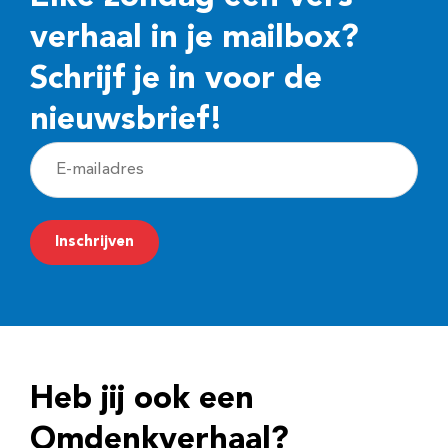
verhaal in je mailbox?
Schrijf je in voor de
nieuwsbrief!
E
-
m
Inschrijven
a
i
l
a
d
Heb jij ook een
r
e
Omdenkverhaal?