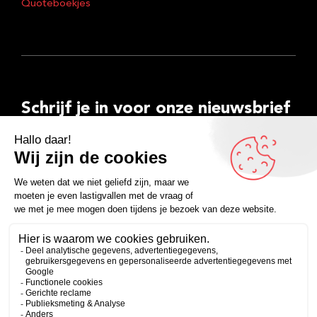
Quoteboekjes
Schrijf je in voor onze nieuwsbrief
E-
mailadres
Inschrijven
Facebook
Instagram
LinkedIn
YouTube
Spotify
Copyright 2026
Algemene voorwaarden