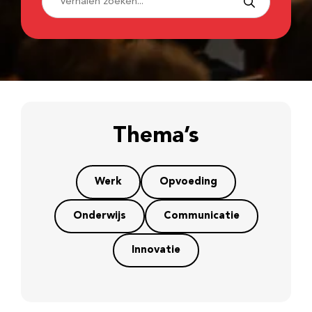
Thema’s
Werk
Opvoeding
Onderwijs
Communicatie
Innovatie