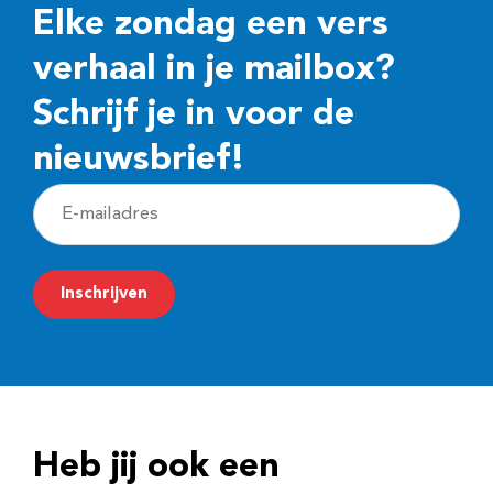
Elke zondag een vers
verhaal in je mailbox?
Schrijf je in voor de
nieuwsbrief!
E
-
m
Inschrijven
a
i
l
a
d
Heb jij ook een
r