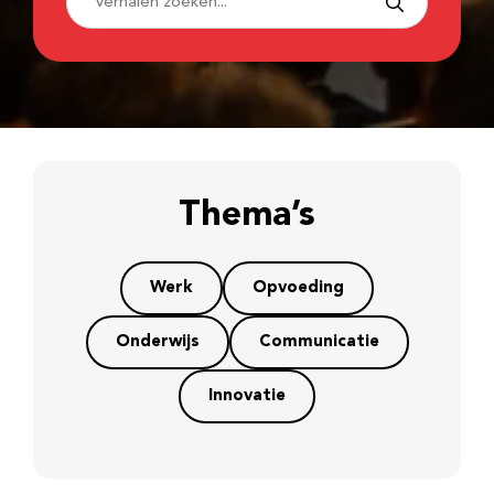
Thema’s
Werk
Opvoeding
Onderwijs
Communicatie
Innovatie