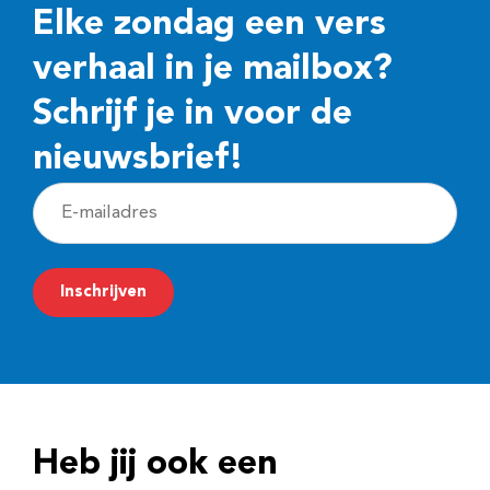
Elke zondag een vers
verhaal in je mailbox?
Schrijf je in voor de
nieuwsbrief!
E
-
m
Inschrijven
a
i
l
a
d
Heb jij ook een
r