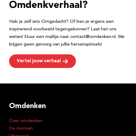
e
Omdenkverhaal?
s
Heb je zelf iets Omgedacht? Of ben je ergens een
inspirerend voorbeeld tegengekomen? Laat het ons
weten! Stuur een mailtje naar contact@omdenken.nl. We
krijgen geen genoeg van jullie hersenspinsels!
Vertel jouw verhaal
Omdenken
Over omdenken
De mensen