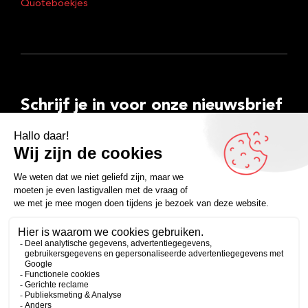
Quoteboekjes
Schrijf je in voor onze nieuwsbrief
E-
mailadres
Inschrijven
Facebook
Instagram
LinkedIn
YouTube
Spotify
Copyright 2026
Algemene voorwaarden