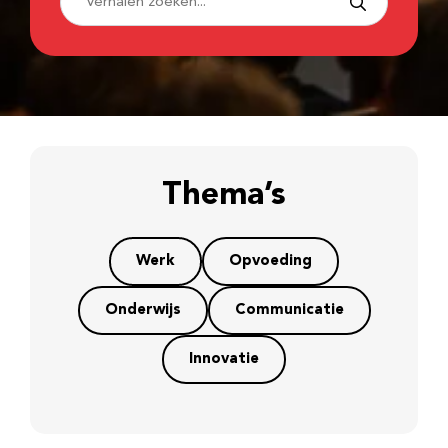
Thema’s
Werk
Opvoeding
Onderwijs
Communicatie
Innovatie