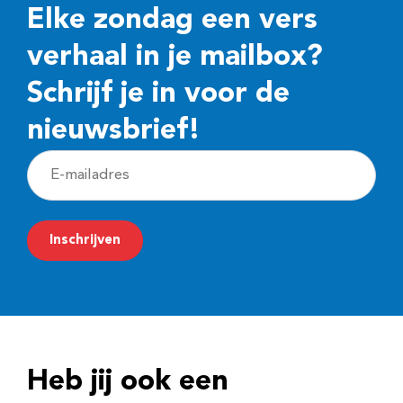
Elke zondag een vers
verhaal in je mailbox?
Schrijf je in voor de
nieuwsbrief!
E
-
m
Inschrijven
a
i
l
a
d
Heb jij ook een
r