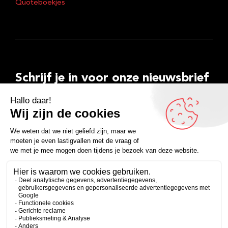
Quoteboekjes
Schrijf je in voor onze nieuwsbrief
E-
mailadres
Inschrijven
Facebook
Instagram
LinkedIn
YouTube
Spotify
Copyright 2026
Algemene voorwaarden