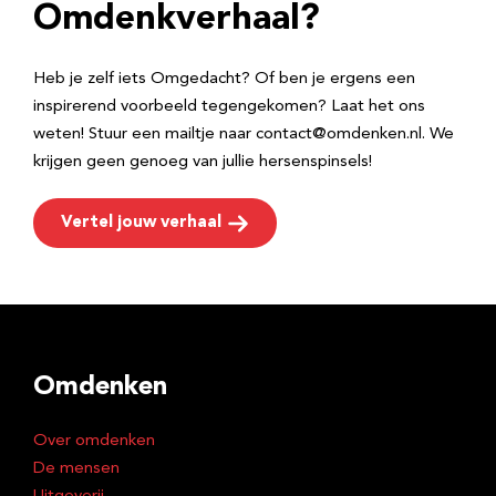
e
Omdenkverhaal?
s
Heb je zelf iets Omgedacht? Of ben je ergens een
inspirerend voorbeeld tegengekomen? Laat het ons
weten! Stuur een mailtje naar contact@omdenken.nl. We
krijgen geen genoeg van jullie hersenspinsels!
Vertel jouw verhaal
Omdenken
Over omdenken
De mensen