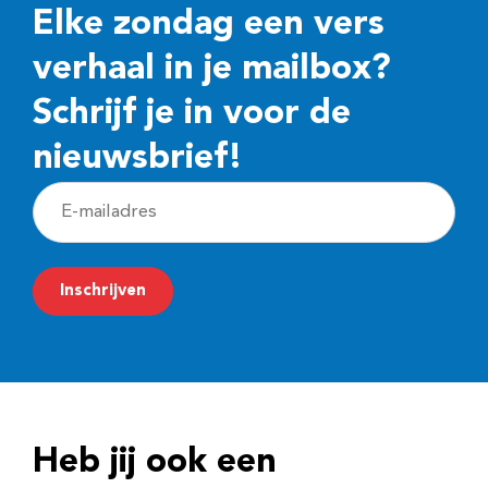
Elke zondag een vers
verhaal in je mailbox?
Schrijf je in voor de
nieuwsbrief!
E
-
m
Inschrijven
a
i
l
a
d
Heb jij ook een
r