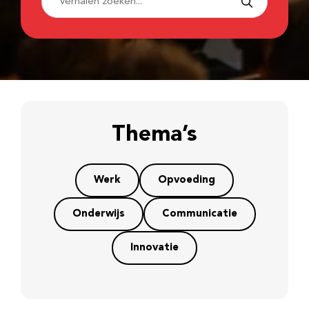
Thema’s
Werk
Opvoeding
Onderwijs
Communicatie
Innovatie