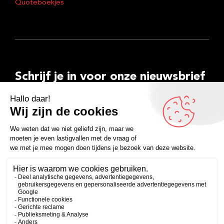
Quoteboekjes
Schrijf je in voor onze nieuwsbrief
E-
mailadres
Inschrijven
Facebook
Instagram
LinkedIn
YouTube
Spotify
Copyright 2026
Algemene voorwaarden