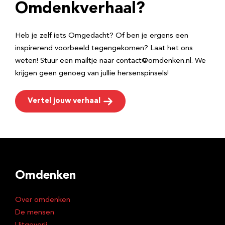
e
Omdenkverhaal?
s
Heb je zelf iets Omgedacht? Of ben je ergens een
inspirerend voorbeeld tegengekomen? Laat het ons
weten! Stuur een mailtje naar contact@omdenken.nl. We
krijgen geen genoeg van jullie hersenspinsels!
Vertel jouw verhaal
Omdenken
Over omdenken
De mensen