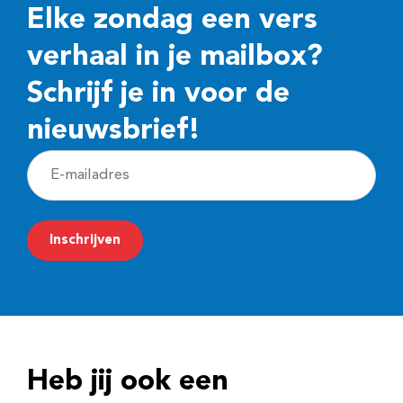
Elke zondag een vers
verhaal in je mailbox?
Schrijf je in voor de
nieuwsbrief!
E
-
m
Inschrijven
a
i
l
a
d
Heb jij ook een
r