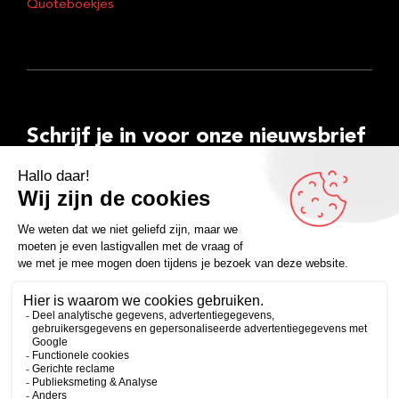
Quoteboekjes
Schrijf je in voor onze nieuwsbrief
E-
mailadres
Inschrijven
Facebook
Instagram
LinkedIn
YouTube
Spotify
Copyright 2026
Algemene voorwaarden