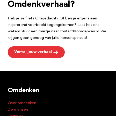
e
Omdenkverhaal?
s
Heb je zelf iets Omgedacht? Of ben je ergens een
inspirerend voorbeeld tegengekomen? Laat het ons
weten! Stuur een mailtje naar contact@omdenken.nl. We
krijgen geen genoeg van jullie hersenspinsels!
Vertel jouw verhaal
Omdenken
Over omdenken
De mensen