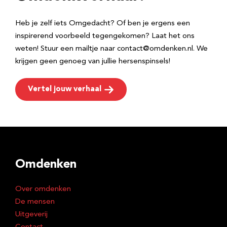
s
Heb je zelf iets Omgedacht? Of ben je ergens een
inspirerend voorbeeld tegengekomen? Laat het ons
weten! Stuur een mailtje naar contact@omdenken.nl. We
krijgen geen genoeg van jullie hersenspinsels!
Vertel jouw verhaal
Omdenken
Over omdenken
De mensen
Uitgeverij