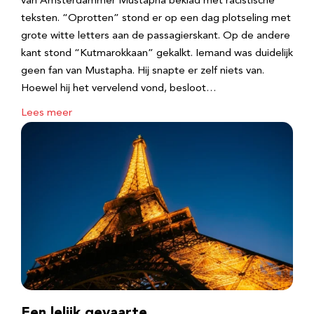
van Amsterdammer Mustapha beklad met racistische
teksten. “Oprotten” stond er op een dag plotseling met
grote witte letters aan de passagierskant. Op de andere
kant stond “Kutmarokkaan” gekalkt. Iemand was duidelijk
geen fan van Mustapha. Hij snapte er zelf niets van.
Hoewel hij het vervelend vond, besloot…
Lees meer
Een lelijk gevaarte