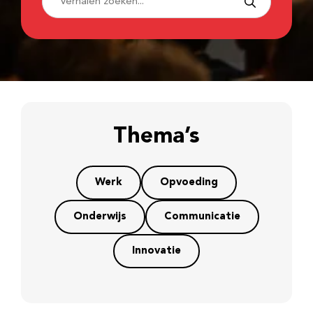
Thema’s
Werk
Opvoeding
Onderwijs
Communicatie
Innovatie