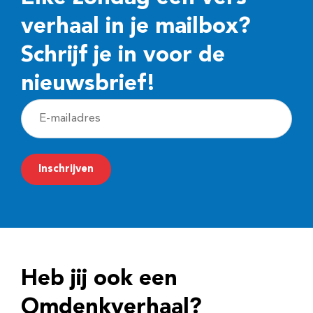
verhaal in je mailbox?
Schrijf je in voor de
nieuwsbrief!
E
-
m
Inschrijven
a
i
l
a
d
Heb jij ook een
r
e
Omdenkverhaal?