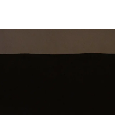
st
Theatershow
Training
Omdenkkrin