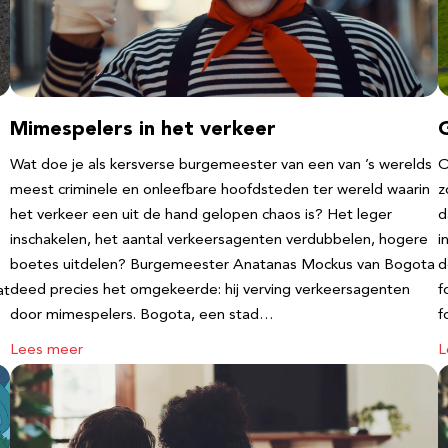
Mimespelers in het verkeer
Wat doe je als kersverse burgemeester van een van ’s werelds
O
meest criminele en onleefbare hoofdsteden ter wereld waarin
z
het verkeer een uit de hand gelopen chaos is? Het leger
d
inschakelen, het aantal verkeersagenten verdubbelen, hogere
i
boetes uitdelen? Burgemeester Anatanas Mockus van Bogota
d
deed precies het omgekeerde: hij verving verkeersagenten
f
at
door mimespelers. Bogota, een stad…
f
Lees meer
L