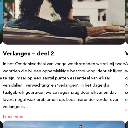
Verlangen – deel 2
V
In het Omdenkverhaal van vorige week stonden we stil bij twee
A
woorden die bij een oppervlakkige beschouwing identiek lijken
w
te
te zijn, maar op een aantal punten essentieel van elkaar
g
verschillen: ‘verwachting’ en ‘verlangen’. In het dagelijks
N
n
taalgebruik gebruiken we ze regelmatig door elkaar en dat
s
levert nogal vaak problemen op. Lees hieronder verder over
e
verlangens…
L
Lees meer