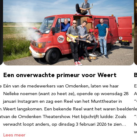
Een onverwachte primeur voor Weert
e
Eén van de medewerkers van Omdenken, laten we haar
E
Nelleke noemen (want zo heet ze), opende op woensdag 28
A
januari Instagram en zag een Reel van het Munttheater in
“
n.
Weert langskomen. Een bekende Reel want het waren beelden
l
at
van de Omdenken Theatershow. Het bijschrijft luidde: Zoals
“
verwacht loopt anders, op dinsdag 3 februari 2026 te zien…
M
v
Lees meer