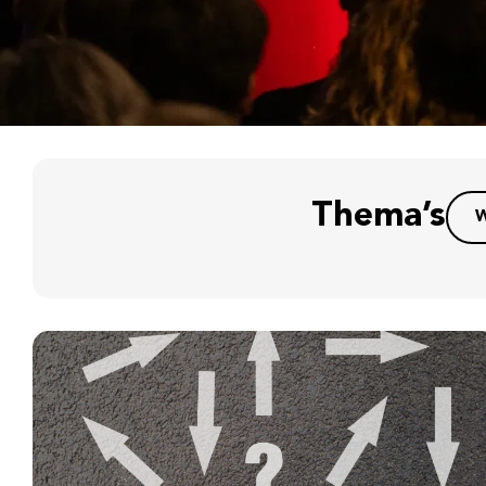
Thema’s
W