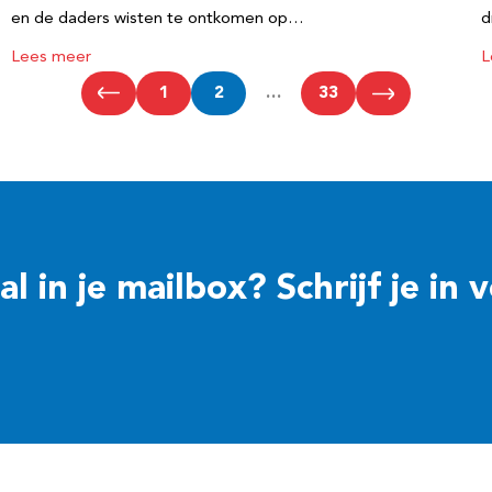
en de daders wisten te ontkomen op…
d
Lees meer
L
1
2
…
33
 in je mailbox? Schrijf je in 