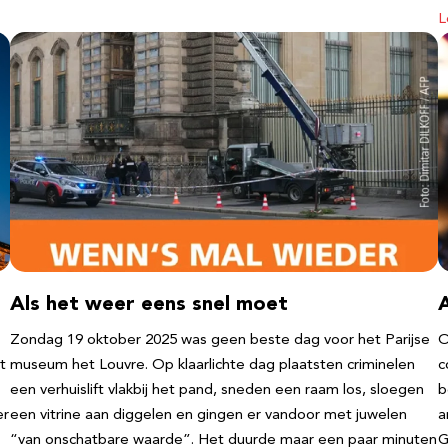
L
Als het weer eens snel moet
Zondag 19 oktober 2025 was geen beste dag voor het Parijse
O
t
museum het Louvre. Op klaarlichte dag plaatsten criminelen
c
een verhuislift vlakbij het pand, sneden een raam los, sloegen
b
er
een vitrine aan diggelen en gingen er vandoor met juwelen
a
“van onschatbare waarde”. Het duurde maar een paar minuten
G