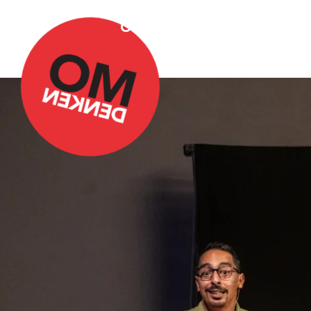
Over Omdenken
Podca