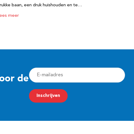
rukke baan, een druk huishouden en te…
ees meer
E
voor de
-
m
Inschrijven
a
i
l
a