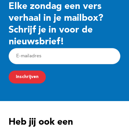
Elke zondag een vers
verhaal in je mailbox?
Schrijf je in voor de
nieuwsbrief!
E
-
m
Inschrijven
a
i
l
a
d
Heb jij ook een
r