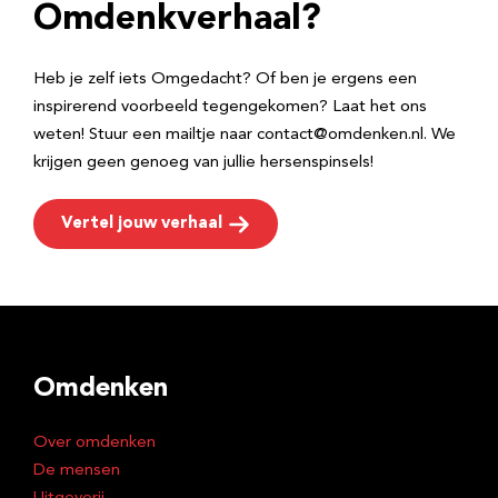
e
Omdenkverhaal?
s
Heb je zelf iets Omgedacht? Of ben je ergens een
inspirerend voorbeeld tegengekomen? Laat het ons
weten! Stuur een mailtje naar contact@omdenken.nl. We
krijgen geen genoeg van jullie hersenspinsels!
Vertel jouw verhaal
Omdenken
Over omdenken
De mensen