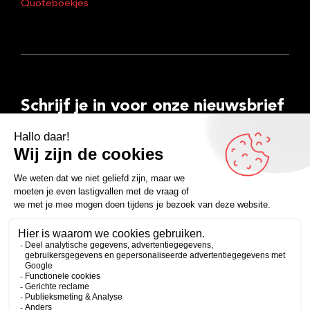
Quoteboekjes
Schrijf je in voor onze nieuwsbrief
E-
mailadres
Inschrijven
Facebook
Instagram
LinkedIn
YouTube
Spotify
Copyright 2026
Algemene voorwaarden