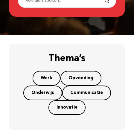
Thema’s
Werk
Opvoeding
Onderwijs
Communicatie
Innovatie