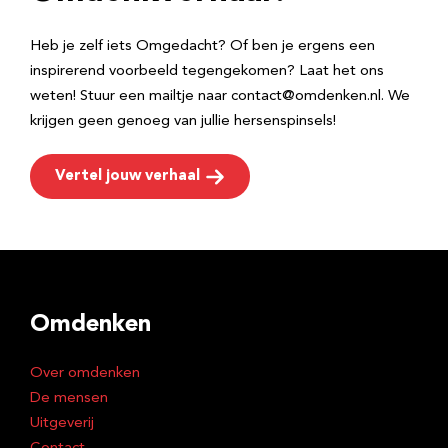
s
Heb je zelf iets Omgedacht? Of ben je ergens een
inspirerend voorbeeld tegengekomen? Laat het ons
weten! Stuur een mailtje naar contact@omdenken.nl. We
krijgen geen genoeg van jullie hersenspinsels!
Vertel jouw verhaal
Omdenken
Over omdenken
De mensen
Uitgeverij