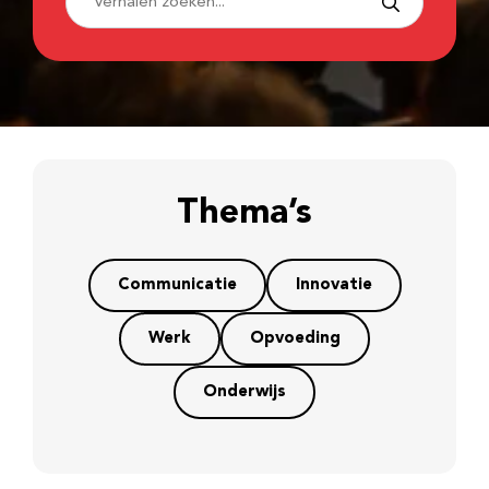
Thema’s
Communicatie
Innovatie
Werk
Opvoeding
Onderwijs