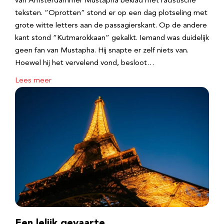
van Amsterdammer Mustapha beklad met racistische
teksten. “Oprotten” stond er op een dag plotseling met
grote witte letters aan de passagierskant. Op de andere
kant stond “Kutmarokkaan” gekalkt. Iemand was duidelijk
geen fan van Mustapha. Hij snapte er zelf niets van.
Hoewel hij het vervelend vond, besloot…
Lees meer
Een lelijk gevaarte