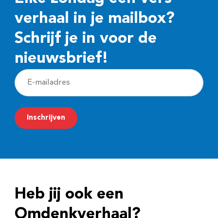
verhaal in je mailbox?
Schrijf je in voor de
nieuwsbrief!
E
-
m
Inschrijven
a
i
l
a
d
Heb jij ook een
r
e
Omdenkverhaal?