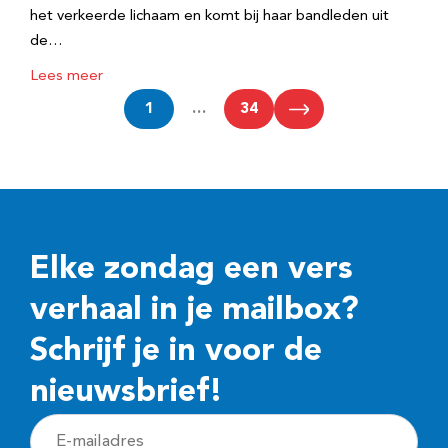
het verkeerde lichaam en komt bij haar bandleden uit
de…
Lees meer
1
…
34
Elke zondag een vers
verhaal in je mailbox?
Schrijf je in voor de
nieuwsbrief!
E