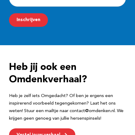
-
m
Inschrijven
a
i
l
a
d
Heb jij ook een
r
e
Omdenkverhaal?
s
Heb je zelf iets Omgedacht? Of ben je ergens een
inspirerend voorbeeld tegengekomen? Laat het ons
weten! Stuur een mailtje naar contact@omdenken.nl. We
krijgen geen genoeg van jullie hersenspinsels!