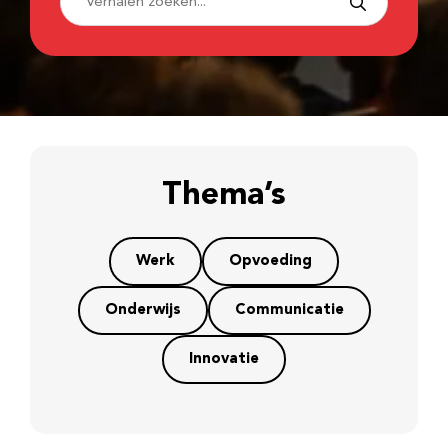
Thema’s
Werk
Opvoeding
Onderwijs
Communicatie
Innovatie