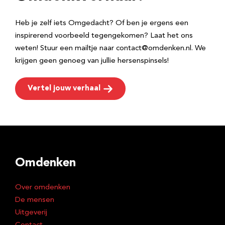
s
Heb je zelf iets Omgedacht? Of ben je ergens een
inspirerend voorbeeld tegengekomen? Laat het ons
weten! Stuur een mailtje naar contact@omdenken.nl. We
krijgen geen genoeg van jullie hersenspinsels!
Vertel jouw verhaal
Omdenken
Over omdenken
De mensen
Uitgeverij