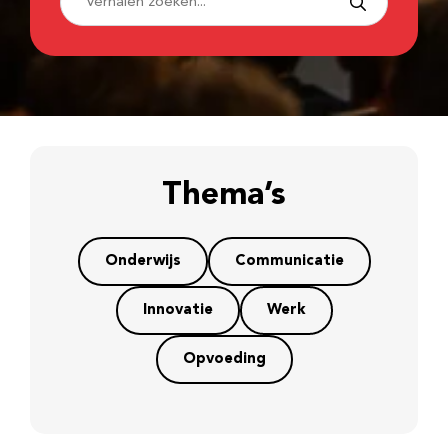
Thema’s
Onderwijs
Communicatie
Innovatie
Werk
Opvoeding