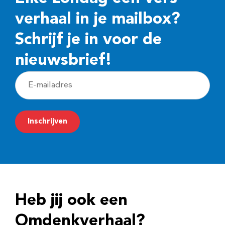
verhaal in je mailbox?
Schrijf je in voor de
nieuwsbrief!
E
-
m
Inschrijven
a
i
l
a
d
Heb jij ook een
r
e
Omdenkverhaal?