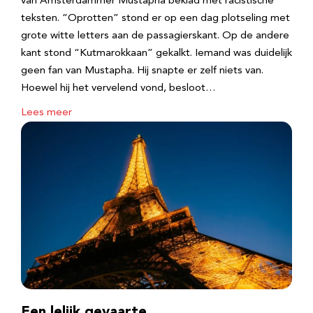
van Amsterdammer Mustapha beklad met racistische
teksten. “Oprotten” stond er op een dag plotseling met
grote witte letters aan de passagierskant. Op de andere
kant stond “Kutmarokkaan” gekalkt. Iemand was duidelijk
geen fan van Mustapha. Hij snapte er zelf niets van.
Hoewel hij het vervelend vond, besloot…
Lees meer
Een lelijk gevaarte