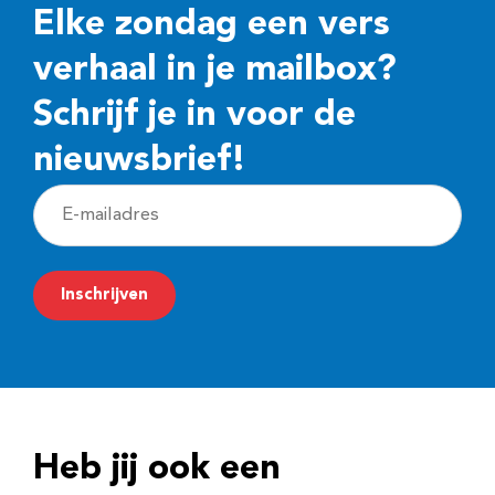
Elke zondag een vers
verhaal in je mailbox?
Schrijf je in voor de
nieuwsbrief!
E
-
m
Inschrijven
a
i
l
a
d
Heb jij ook een
r