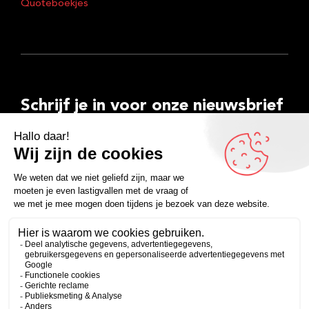
Quoteboekjes
Schrijf je in voor onze nieuwsbrief
E-
mailadres
Inschrijven
Facebook
Instagram
LinkedIn
YouTube
Spotify
Copyright 2026
Algemene voorwaarden