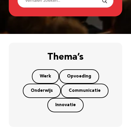
Thema’s
Werk
Opvoeding
Onderwijs
Communicatie
Innovatie