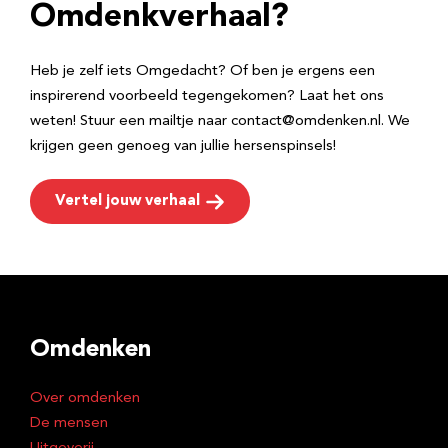
e
Omdenkverhaal?
s
Heb je zelf iets Omgedacht? Of ben je ergens een
inspirerend voorbeeld tegengekomen? Laat het ons
weten! Stuur een mailtje naar contact@omdenken.nl. We
krijgen geen genoeg van jullie hersenspinsels!
Vertel jouw verhaal
Omdenken
Over omdenken
De mensen