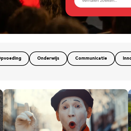
pvoeding
Onderwijs
Communicatie
Inn