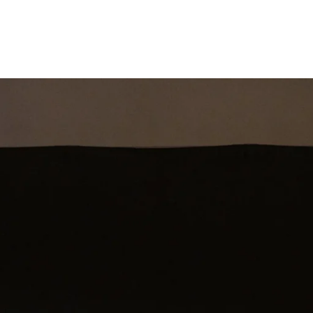
st
Theatershow
Training
Omdenkkrin