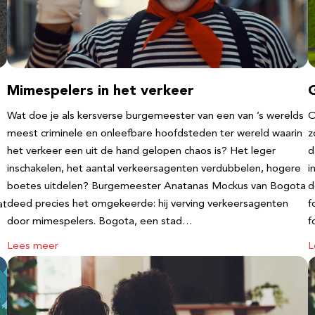
Mimespelers in het verkeer
Wat doe je als kersverse burgemeester van een van ’s werelds
O
meest criminele en onleefbare hoofdsteden ter wereld waarin
z
het verkeer een uit de hand gelopen chaos is? Het leger
d
inschakelen, het aantal verkeersagenten verdubbelen, hogere
i
boetes uitdelen? Burgemeester Anatanas Mockus van Bogota
d
deed precies het omgekeerde: hij verving verkeersagenten
f
at
door mimespelers. Bogota, een stad…
f
Lees meer
L