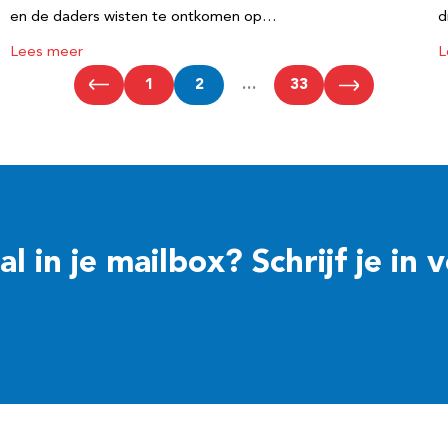
en de daders wisten te ontkomen op…
d
Lees meer
L
1
2
…
33
 in je mailbox? Schrijf je in 