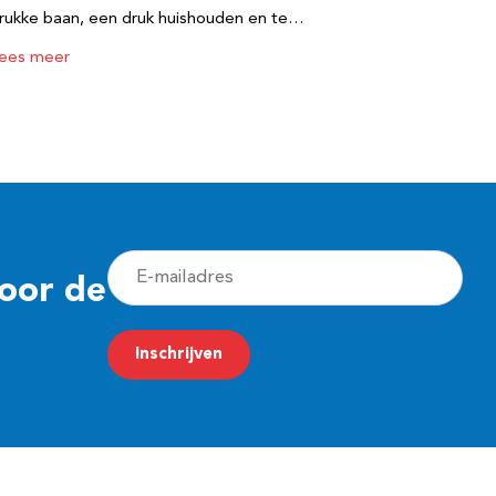
rukke baan, een druk huishouden en te…
ees meer
E
voor de
-
m
Inschrijven
a
i
l
a