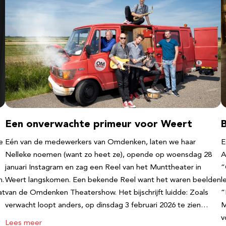
Een onverwachte primeur voor Weert
e
Eén van de medewerkers van Omdenken, laten we haar
E
Nelleke noemen (want zo heet ze), opende op woensdag 28
A
januari Instagram en zag een Reel van het Munttheater in
“
n.
Weert langskomen. Een bekende Reel want het waren beelden
l
at
van de Omdenken Theatershow. Het bijschrijft luidde: Zoals
“
verwacht loopt anders, op dinsdag 3 februari 2026 te zien…
M
v
Lees meer