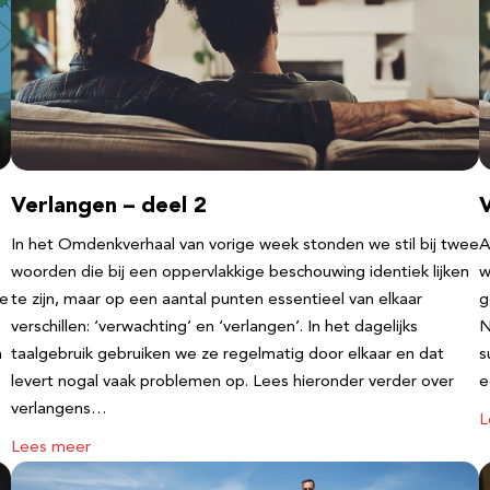
Verlangen – deel 2
V
In het Omdenkverhaal van vorige week stonden we stil bij twee
A
woorden die bij een oppervlakkige beschouwing identiek lijken
w
te
te zijn, maar op een aantal punten essentieel van elkaar
g
verschillen: ‘verwachting’ en ‘verlangen’. In het dagelijks
N
n
taalgebruik gebruiken we ze regelmatig door elkaar en dat
s
levert nogal vaak problemen op. Lees hieronder verder over
e
verlangens…
L
Lees meer