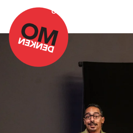
Over Omdenken
Podca