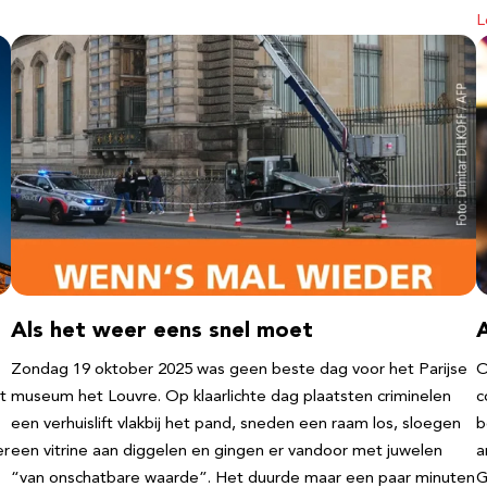
L
Als het weer eens snel moet
Zondag 19 oktober 2025 was geen beste dag voor het Parijse
O
t
museum het Louvre. Op klaarlichte dag plaatsten criminelen
c
een verhuislift vlakbij het pand, sneden een raam los, sloegen
b
er
een vitrine aan diggelen en gingen er vandoor met juwelen
a
“van onschatbare waarde”. Het duurde maar een paar minuten
G