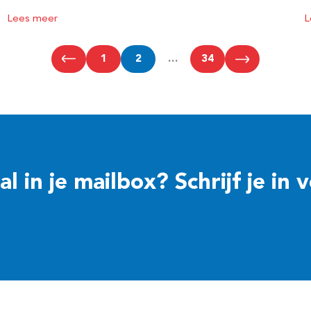
Lees meer
L
1
2
…
34
 in je mailbox? Schrijf je in 