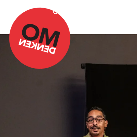
Over Omdenken
Podca