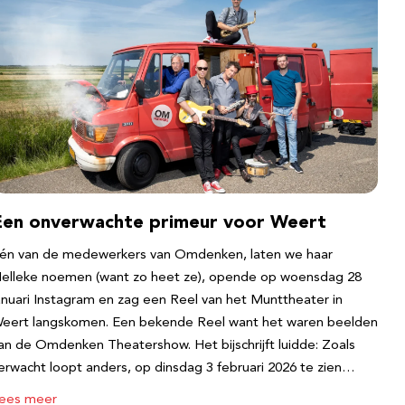
Een onverwachte primeur voor Weert
én van de medewerkers van Omdenken, laten we haar
elleke noemen (want zo heet ze), opende op woensdag 28
anuari Instagram en zag een Reel van het Munttheater in
eert langskomen. Een bekende Reel want het waren beelden
an de Omdenken Theatershow. Het bijschrijft luidde: Zoals
erwacht loopt anders, op dinsdag 3 februari 2026 te zien…
ees meer