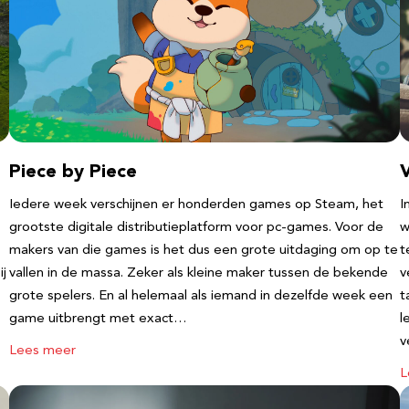
Piece by Piece
V
Iedere week verschijnen er honderden games op Steam, het
I
grootste digitale distributieplatform voor pc-games. Voor de
w
makers van die games is het dus een grote uitdaging om op te
t
ij
vallen in de massa. Zeker als kleine maker tussen de bekende
v
grote spelers. En al helemaal als iemand in dezelfde week een
t
game uitbrengt met exact…
l
v
Lees meer
L