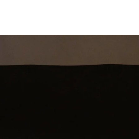
st
Theatershow
Training
Omdenkkrin