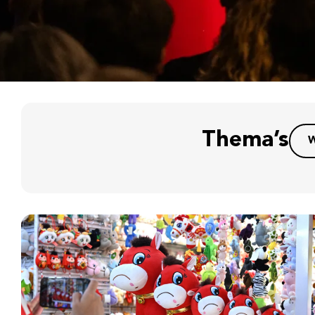
Thema’s
W