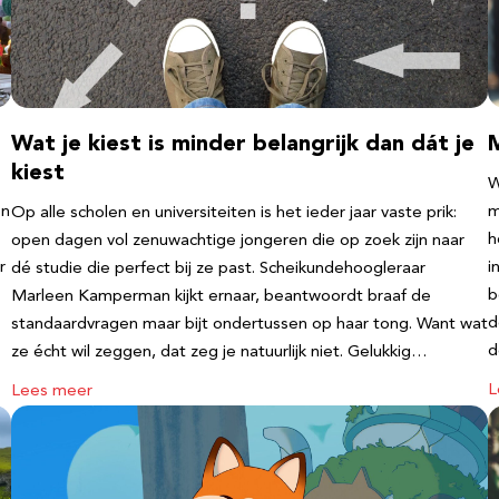
Wat je kiest is minder belangrijk dan dát je
kiest
W
en
m
Op alle scholen en universiteiten is het ieder jaar vaste prik:
h
open dagen vol zenuwachtige jongeren die op zoek zijn naar
r
i
dé studie die perfect bij ze past. Scheikundehoogleraar
b
Marleen Kamperman kijkt ernaar, beantwoordt braaf de
d
standaardvragen maar bijt ondertussen op haar tong. Want wat
d
ze écht wil zeggen, dat zeg je natuurlijk niet. Gelukkig…
L
Lees meer