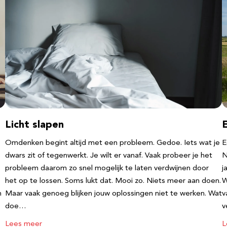
Licht slapen
Omdenken begint altijd met een probleem. Gedoe. Iets wat je
E
dwars zit of tegenwerkt. Je wilt er vanaf. Vaak probeer je het
N
probleem daarom zo snel mogelijk te laten verdwijnen door
j
e
het op te lossen. Soms lukt dat. Mooi zo. Niets meer aan doen.
W
n
Maar vaak genoeg blijken jouw oplossingen niet te werken. Wat
v
doe…
v
Lees meer
L