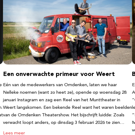
Een onverwachte primeur voor Weert
e
Eén van de medewerkers van Omdenken, laten we haar
E
Nelleke noemen (want zo heet ze), opende op woensdag 28
A
januari Instagram en zag een Reel van het Munttheater in
“
n.
Weert langskomen. Een bekende Reel want het waren beelden
l
at
van de Omdenken Theatershow. Het bijschrijft luidde: Zoals
“
verwacht loopt anders, op dinsdag 3 februari 2026 te zien…
M
v
Lees meer