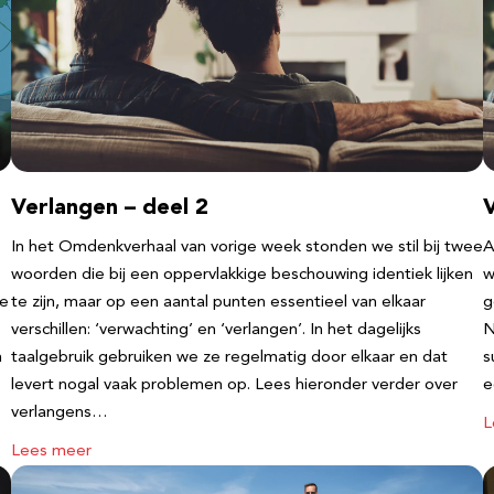
Verlangen – deel 2
V
In het Omdenkverhaal van vorige week stonden we stil bij twee
A
woorden die bij een oppervlakkige beschouwing identiek lijken
w
te
te zijn, maar op een aantal punten essentieel van elkaar
g
verschillen: ‘verwachting’ en ‘verlangen’. In het dagelijks
N
n
taalgebruik gebruiken we ze regelmatig door elkaar en dat
s
levert nogal vaak problemen op. Lees hieronder verder over
e
verlangens…
L
Lees meer