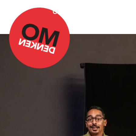
Over Omdenken
Podca