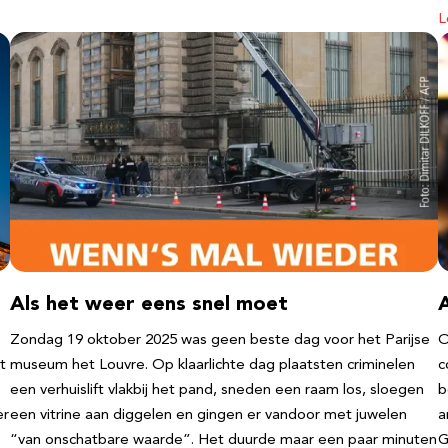
L
Als het weer eens snel moet
Zondag 19 oktober 2025 was geen beste dag voor het Parijse
O
t
museum het Louvre. Op klaarlichte dag plaatsten criminelen
c
een verhuislift vlakbij het pand, sneden een raam los, sloegen
b
er
een vitrine aan diggelen en gingen er vandoor met juwelen
a
“van onschatbare waarde”. Het duurde maar een paar minuten
G