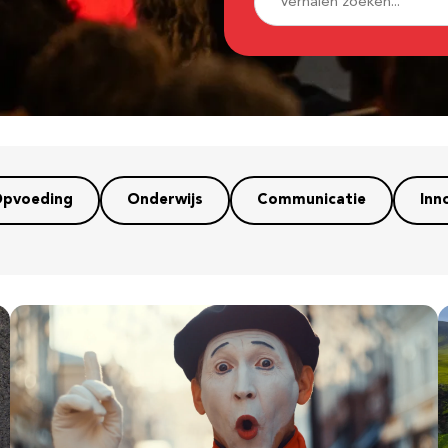
pvoeding
Onderwijs
Communicatie
Inn