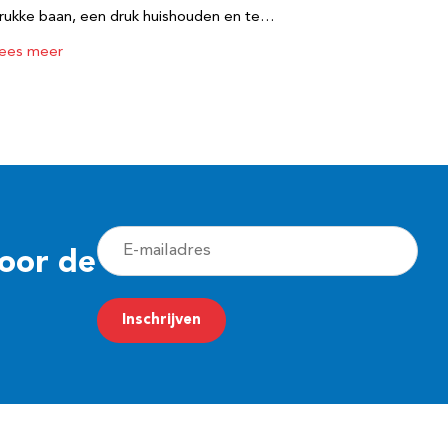
rukke baan, een druk huishouden en te…
ees meer
E
voor de
-
m
Inschrijven
a
i
l
a