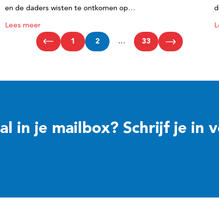
en de daders wisten te ontkomen op…
d
Lees meer
L
1
2
…
33
 in je mailbox? Schrijf je in 