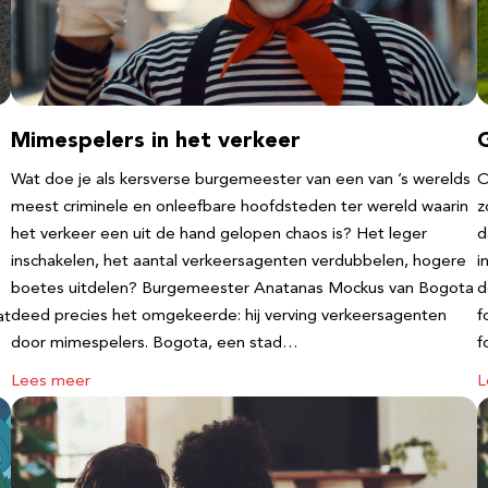
Mimespelers in het verkeer
Wat doe je als kersverse burgemeester van een van ’s werelds
O
meest criminele en onleefbare hoofdsteden ter wereld waarin
z
het verkeer een uit de hand gelopen chaos is? Het leger
d
inschakelen, het aantal verkeersagenten verdubbelen, hogere
i
boetes uitdelen? Burgemeester Anatanas Mockus van Bogota
d
deed precies het omgekeerde: hij verving verkeersagenten
f
at
door mimespelers. Bogota, een stad…
f
Lees meer
L