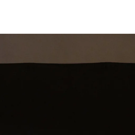
st
Theatershow
Training
Omdenkkrin