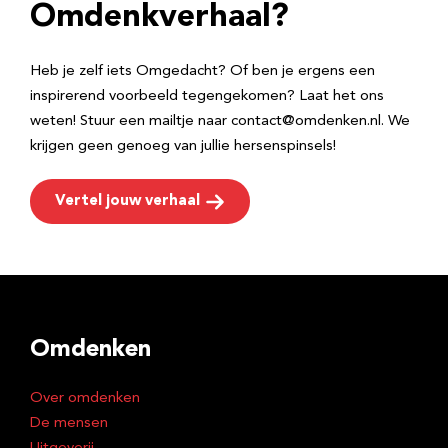
e
Omdenkverhaal?
s
Heb je zelf iets Omgedacht? Of ben je ergens een
inspirerend voorbeeld tegengekomen? Laat het ons
weten! Stuur een mailtje naar contact@omdenken.nl. We
krijgen geen genoeg van jullie hersenspinsels!
Vertel jouw verhaal
Omdenken
Over omdenken
De mensen