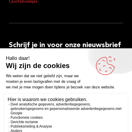
Quoteboekjes
Schrijf je in voor onze nieuwsbrief
E-
mailadres
Inschrijven
Facebook
Instagram
LinkedIn
YouTube
Spotify
Copyright 2026
Algemene voorwaarden