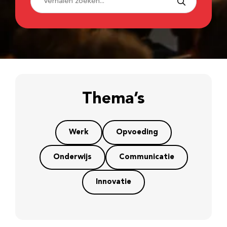
Thema’s
Werk
Opvoeding
Onderwijs
Communicatie
Innovatie