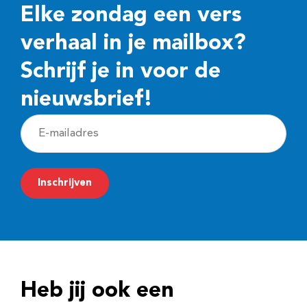
Elke zondag een vers
verhaal in je mailbox?
Schrijf je in voor de
nieuwsbrief!
E
-
m
Inschrijven
a
i
l
a
d
Heb jij ook een
r