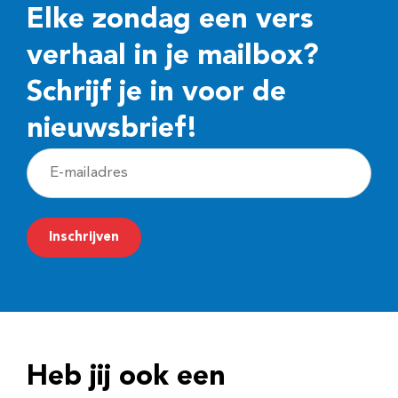
Elke zondag een vers
verhaal in je mailbox?
Schrijf je in voor de
nieuwsbrief!
E
-
m
Inschrijven
a
i
l
a
d
Heb jij ook een
r