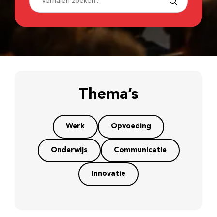
Thema’s
Werk
Opvoeding
Onderwijs
Communicatie
Innovatie