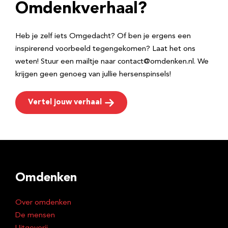
e
Omdenkverhaal?
s
Heb je zelf iets Omgedacht? Of ben je ergens een
inspirerend voorbeeld tegengekomen? Laat het ons
weten! Stuur een mailtje naar contact@omdenken.nl. We
krijgen geen genoeg van jullie hersenspinsels!
Vertel jouw verhaal
Omdenken
Over omdenken
De mensen