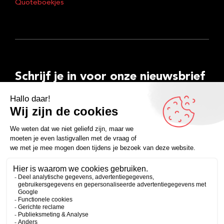
Quoteboekjes
Schrijf je in voor onze nieuwsbrief
E-
mailadres
Inschrijven
Facebook
Instagram
LinkedIn
YouTube
Spotify
Copyright 2026
Algemene voorwaarden