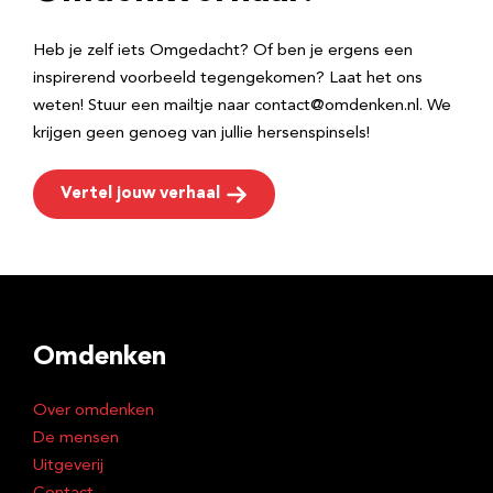
s
Heb je zelf iets Omgedacht? Of ben je ergens een
inspirerend voorbeeld tegengekomen? Laat het ons
weten! Stuur een mailtje naar contact@omdenken.nl. We
krijgen geen genoeg van jullie hersenspinsels!
Vertel jouw verhaal
Omdenken
Over omdenken
De mensen
Uitgeverij