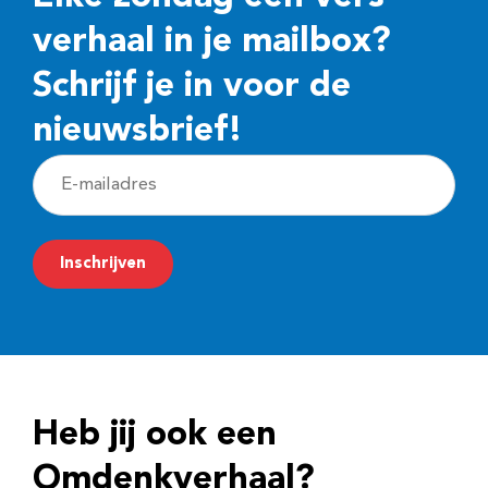
verhaal in je mailbox?
Schrijf je in voor de
nieuwsbrief!
E
-
m
Inschrijven
a
i
l
a
d
Heb jij ook een
r
e
Omdenkverhaal?