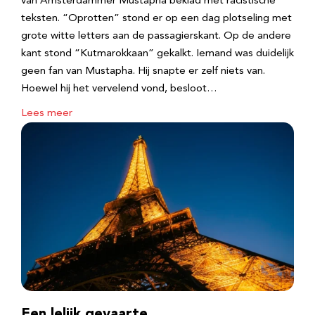
van Amsterdammer Mustapha beklad met racistische
teksten. “Oprotten” stond er op een dag plotseling met
grote witte letters aan de passagierskant. Op de andere
kant stond “Kutmarokkaan” gekalkt. Iemand was duidelijk
geen fan van Mustapha. Hij snapte er zelf niets van.
Hoewel hij het vervelend vond, besloot…
Lees meer
Een lelijk gevaarte