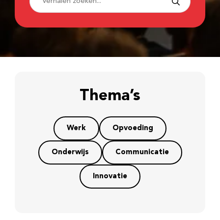
Thema’s
Werk
Opvoeding
Onderwijs
Communicatie
Innovatie