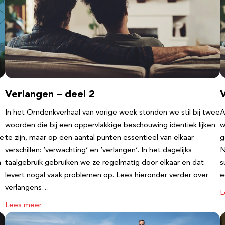
Verlangen – deel 2
V
In het Omdenkverhaal van vorige week stonden we stil bij twee
A
woorden die bij een oppervlakkige beschouwing identiek lijken
w
te
te zijn, maar op een aantal punten essentieel van elkaar
g
verschillen: ‘verwachting’ en ‘verlangen’. In het dagelijks
N
n
taalgebruik gebruiken we ze regelmatig door elkaar en dat
s
levert nogal vaak problemen op. Lees hieronder verder over
e
verlangens…
L
Lees meer