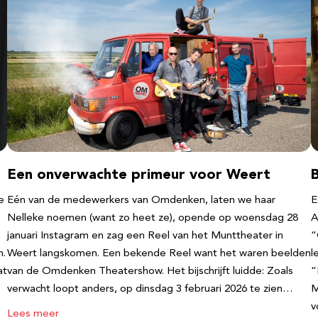
Een onverwachte primeur voor Weert
e
Eén van de medewerkers van Omdenken, laten we haar
E
Nelleke noemen (want zo heet ze), opende op woensdag 28
A
januari Instagram en zag een Reel van het Munttheater in
“
n.
Weert langskomen. Een bekende Reel want het waren beelden
l
at
van de Omdenken Theatershow. Het bijschrijft luidde: Zoals
“
verwacht loopt anders, op dinsdag 3 februari 2026 te zien…
M
v
Lees meer