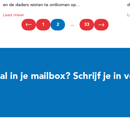
en de daders wisten te ontkomen op…
d
Lees meer
L
1
2
…
33
 in je mailbox? Schrijf je in 