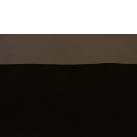
st
Theatershow
Training
Omdenkkrin