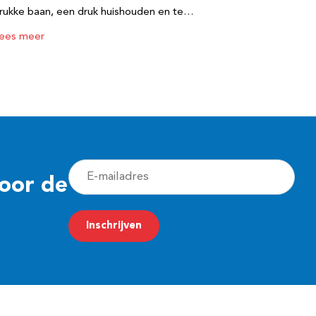
rukke baan, een druk huishouden en te…
ees meer
E
voor de
-
m
Inschrijven
a
i
l
a