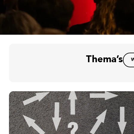
Thema’s
W