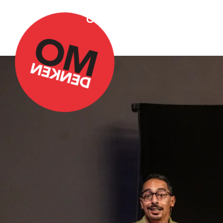
Over Omdenken
Podca