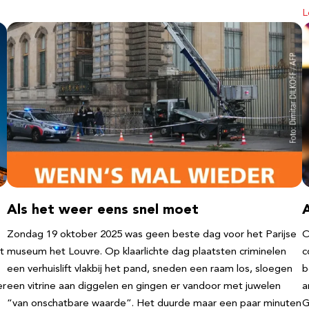
L
Als het weer eens snel moet
Zondag 19 oktober 2025 was geen beste dag voor het Parijse
O
t
museum het Louvre. Op klaarlichte dag plaatsten criminelen
c
een verhuislift vlakbij het pand, sneden een raam los, sloegen
b
er
een vitrine aan diggelen en gingen er vandoor met juwelen
a
“van onschatbare waarde”. Het duurde maar een paar minuten
G