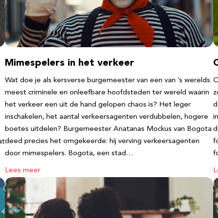
Mimespelers in het verkeer
Wat doe je als kersverse burgemeester van een van ’s werelds
O
meest criminele en onleefbare hoofdsteden ter wereld waarin
z
het verkeer een uit de hand gelopen chaos is? Het leger
d
inschakelen, het aantal verkeersagenten verdubbelen, hogere
i
boetes uitdelen? Burgemeester Anatanas Mockus van Bogota
d
deed precies het omgekeerde: hij verving verkeersagenten
f
at
door mimespelers. Bogota, een stad…
f
Lees meer
L