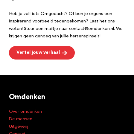
s
Heb je zelf iets Omgedacht? Of ben je ergens een
inspirerend voorbeeld tegengekomen? Laat het ons
weten! Stuur een mailtje naar contact@omdenken.nl. We
krijgen geen genoeg van jullie hersenspinsels!
Vertel jouw verhaal
Omdenken
Over omdenken
De mensen
Uitgeverij