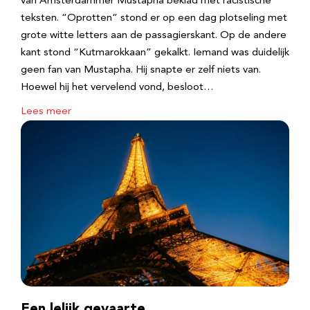
van Amsterdammer Mustapha beklad met racistische
teksten. “Oprotten” stond er op een dag plotseling met
grote witte letters aan de passagierskant. Op de andere
kant stond “Kutmarokkaan” gekalkt. Iemand was duidelijk
geen fan van Mustapha. Hij snapte er zelf niets van.
Hoewel hij het vervelend vond, besloot…
Lees meer
Een lelijk gevaarte