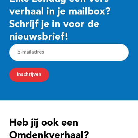
verhaal in je mailbox?
Schrijf je in voor de
nieuwsbrief!
E
-
m
Inschrijven
a
i
l
a
d
Heb jij ook een
r
e
Omdenkverhaal?