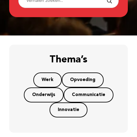
Thema’s
Werk
Opvoeding
Onderwijs
Communicatie
Innovatie