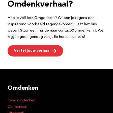
e
Omdenkverhaal?
s
Heb je zelf iets Omgedacht? Of ben je ergens een
inspirerend voorbeeld tegengekomen? Laat het ons
weten! Stuur een mailtje naar contact@omdenken.nl. We
krijgen geen genoeg van jullie hersenspinsels!
Vertel jouw verhaal
Omdenken
Over omdenken
De mensen