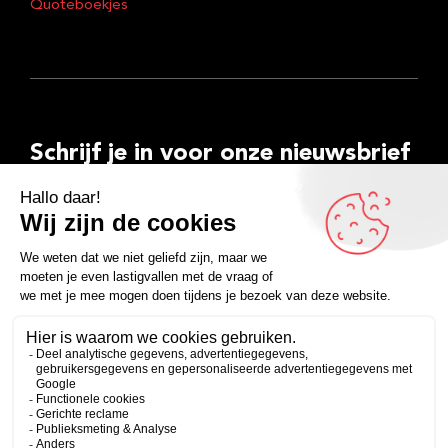
Quoteboekjes
Schrijf je in voor onze nieuwsbrief
E-
mailadres
Inschrijven
Facebook
Instagram
LinkedIn
YouTube
Spotify
Copyright 2026
Algemene voorwaarden