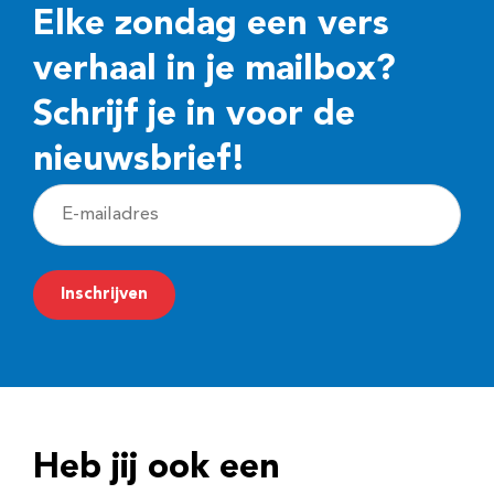
Elke zondag een vers
verhaal in je mailbox?
Schrijf je in voor de
nieuwsbrief!
E
-
m
Inschrijven
a
i
l
a
d
Heb jij ook een
r