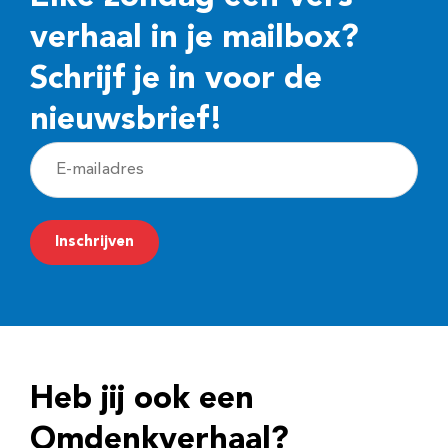
verhaal in je mailbox?
Schrijf je in voor de
nieuwsbrief!
E
-
m
Inschrijven
a
i
l
a
d
Heb jij ook een
r
e
Omdenkverhaal?