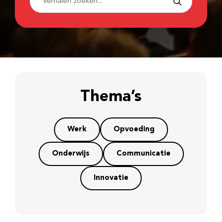
Thema’s
Werk
Opvoeding
Onderwijs
Communicatie
Innovatie