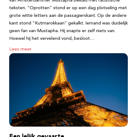
van Amsterdammer Mustapha beklad met racistische
teksten. “Oprotten” stond er op een dag plotseling met
grote witte letters aan de passagierskant. Op de andere
kant stond “Kutmarokkaan” gekalkt. Iemand was duidelijk
geen fan van Mustapha. Hij snapte er zelf niets van.
Hoewel hij het vervelend vond, besloot…
Lees meer
Een lelijk gevaarte