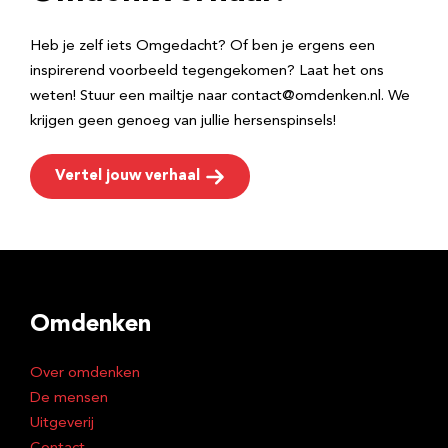
s
Heb je zelf iets Omgedacht? Of ben je ergens een
inspirerend voorbeeld tegengekomen? Laat het ons
weten! Stuur een mailtje naar contact@omdenken.nl. We
krijgen geen genoeg van jullie hersenspinsels!
Vertel jouw verhaal
Omdenken
Over omdenken
De mensen
Uitgeverij