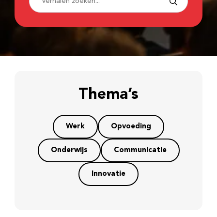
Thema’s
Werk
Opvoeding
Onderwijs
Communicatie
Innovatie