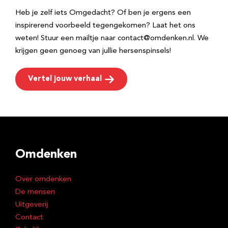
Heb je zelf iets Omgedacht? Of ben je ergens een
inspirerend voorbeeld tegengekomen? Laat het ons
weten! Stuur een mailtje naar contact@omdenken.nl. We
krijgen geen genoeg van jullie hersenspinsels!
Vertel jouw verhaal
Omdenken
Over omdenken
De mensen
Uitgeverij
Contact