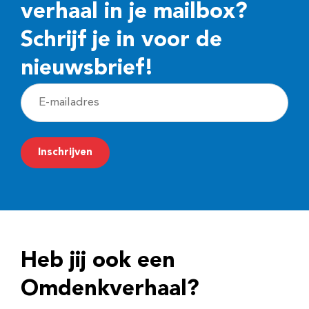
verhaal in je mailbox?
Schrijf je in voor de
nieuwsbrief!
E
-
m
Inschrijven
a
i
l
a
d
Heb jij ook een
r
e
Omdenkverhaal?
s