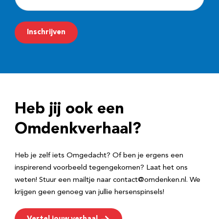
-
m
Inschrijven
a
i
l
a
d
Heb jij ook een
r
e
Omdenkverhaal?
s
Heb je zelf iets Omgedacht? Of ben je ergens een
inspirerend voorbeeld tegengekomen? Laat het ons
weten! Stuur een mailtje naar contact@omdenken.nl. We
krijgen geen genoeg van jullie hersenspinsels!