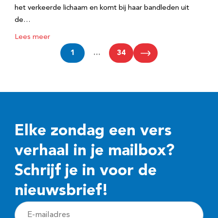
het verkeerde lichaam en komt bij haar bandleden uit
de…
Lees meer
1
…
34
Elke zondag een vers
verhaal in je mailbox?
Schrijf je in voor de
nieuwsbrief!
E