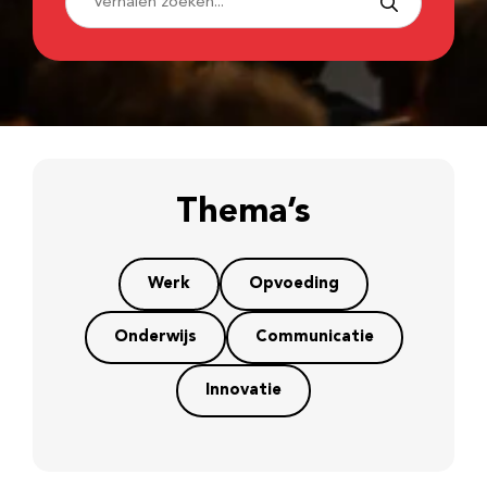
Thema’s
Werk
Opvoeding
Onderwijs
Communicatie
Innovatie