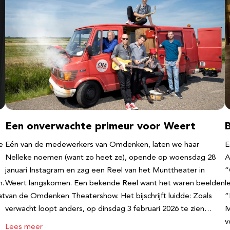
Een onverwachte primeur voor Weert
e
Eén van de medewerkers van Omdenken, laten we haar
E
Nelleke noemen (want zo heet ze), opende op woensdag 28
A
januari Instagram en zag een Reel van het Munttheater in
“
n.
Weert langskomen. Een bekende Reel want het waren beelden
l
at
van de Omdenken Theatershow. Het bijschrijft luidde: Zoals
“
verwacht loopt anders, op dinsdag 3 februari 2026 te zien…
M
v
Lees meer