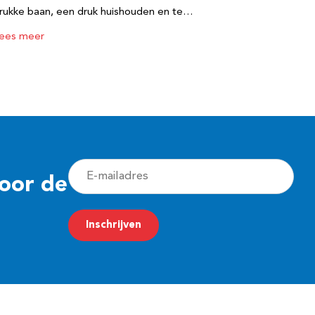
rukke baan, een druk huishouden en te…
ees meer
E
voor de
-
m
Inschrijven
a
i
l
a