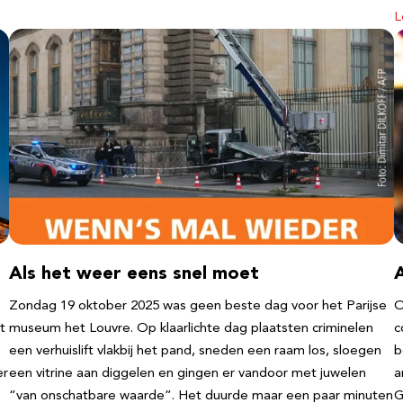
L
Als het weer eens snel moet
Zondag 19 oktober 2025 was geen beste dag voor het Parijse
O
t
museum het Louvre. Op klaarlichte dag plaatsten criminelen
c
een verhuislift vlakbij het pand, sneden een raam los, sloegen
b
er
een vitrine aan diggelen en gingen er vandoor met juwelen
a
“van onschatbare waarde”. Het duurde maar een paar minuten
G