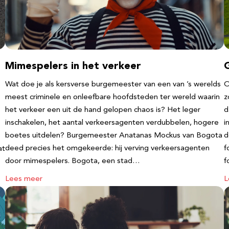
Mimespelers in het verkeer
Wat doe je als kersverse burgemeester van een van ’s werelds
O
meest criminele en onleefbare hoofdsteden ter wereld waarin
z
het verkeer een uit de hand gelopen chaos is? Het leger
d
inschakelen, het aantal verkeersagenten verdubbelen, hogere
i
boetes uitdelen? Burgemeester Anatanas Mockus van Bogota
d
deed precies het omgekeerde: hij verving verkeersagenten
f
at
door mimespelers. Bogota, een stad…
f
Lees meer
L