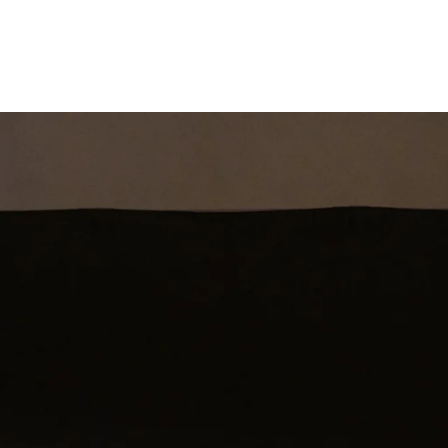
st
Theatershow
Training
Omdenkkrin