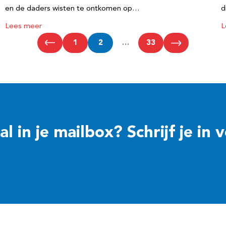
en de daders wisten te ontkomen op…
d
Lees meer
L
1
2
…
33
 in je mailbox? Schrijf je in 