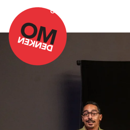
Over Omdenken
Podca