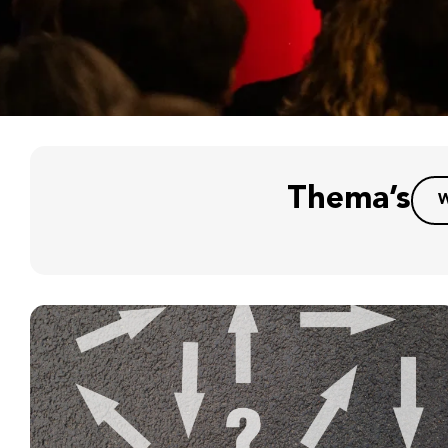
Thema’s
W