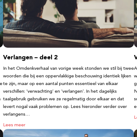
Verlangen – deel 2
V
In het Omdenkverhaal van vorige week stonden we stil bij twee
A
woorden die bij een oppervlakkige beschouwing identiek lijken
w
te
te zijn, maar op een aantal punten essentieel van elkaar
g
verschillen: ‘verwachting’ en ‘verlangen’. In het dagelijks
N
n
taalgebruik gebruiken we ze regelmatig door elkaar en dat
s
levert nogal vaak problemen op. Lees hieronder verder over
e
verlangens…
L
Lees meer