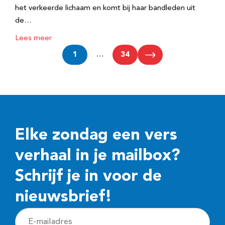
het verkeerde lichaam en komt bij haar bandleden uit
de…
Lees meer
1
…
34
Elke zondag een vers
verhaal in je mailbox?
Schrijf je in voor de
nieuwsbrief!
E