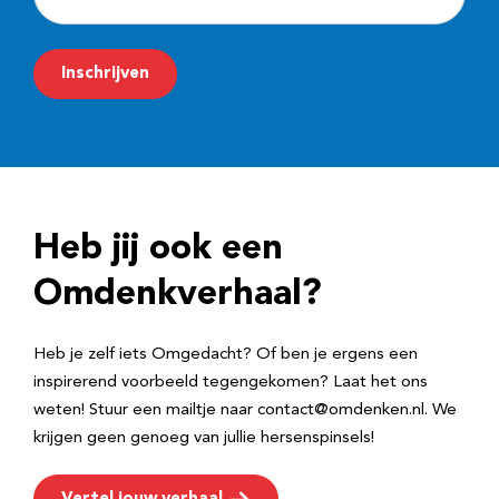
-
m
Inschrijven
a
i
l
a
d
Heb jij ook een
r
e
Omdenkverhaal?
s
Heb je zelf iets Omgedacht? Of ben je ergens een
inspirerend voorbeeld tegengekomen? Laat het ons
weten! Stuur een mailtje naar contact@omdenken.nl. We
krijgen geen genoeg van jullie hersenspinsels!