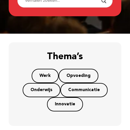
Thema’s
Werk
Opvoeding
Onderwijs
Communicatie
Innovatie